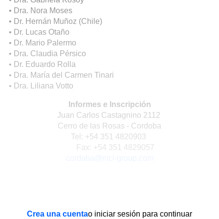
• Dra. Nora Moses
• Dr. Hernán Muñoz (Chile)
• Dr. Lucas Otaño
• Dr. Mario Palermo
• Dra. Claudia Pérsico
• Dr. Eduardo Rolla
• Dra. María del Carmen Tinari
• Dra. Liliana Votto
Informes e Inscripción
Juan Carlos Castagnino 2112
Cerro de las Rosas - Cordoba
Tel: +54 351 4820903
Fax: +54 351 4829057
cordoba@mci-group.com
Crea una cuenta
o iniciar sesión para continuar