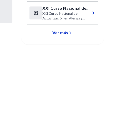
“VII Congreso Nacional e
(Córdoba)
Internacional de Medicina
XXI Curso Nacional de
Interna”
XXI Curso Nacional de
Actualización en Alergia
Actualización en Alergia y
y Neumología
Neumología
Ver más