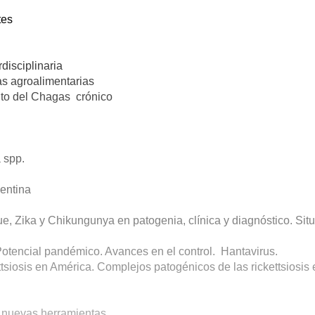
tes
disciplinaria
as agroalimentarias
nto del Chagas crónico
a spp.
gentina
e, Zika y Chikungunya en patogenia, clínica y diagnóstico. Sit
otencial pandémico. Avances en el control. Hantavirus.
tsiosis en América. Complejos patogénicos de las rickettsiosis 
y nuevas herramientas