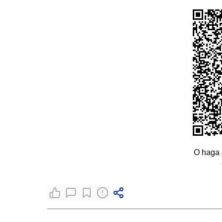
O haga