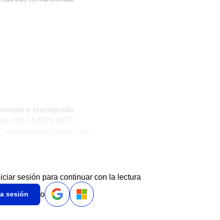
formes e inscripción
11 153025 6973
l: aazoonosis@gmail.com
niciar sesión para continuar con la lectura
o
ia sesión