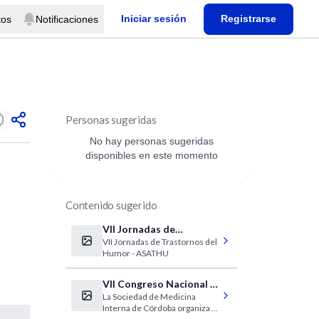
Iniciar sesión
Registrarse
tos
Notificaciones
Personas sugeridas
No hay personas sugeridas
disponibles en este momento
Contenido sugerido
VII Jornadas de
VII Jornadas de Trastornos del
Trastornos del Humor:
Humor - ASATHU
ASATHU
VII Congreso Nacional e
La Sociedad de Medicina
Internacional de
Interna de Córdoba organiza el
Medicina Interna