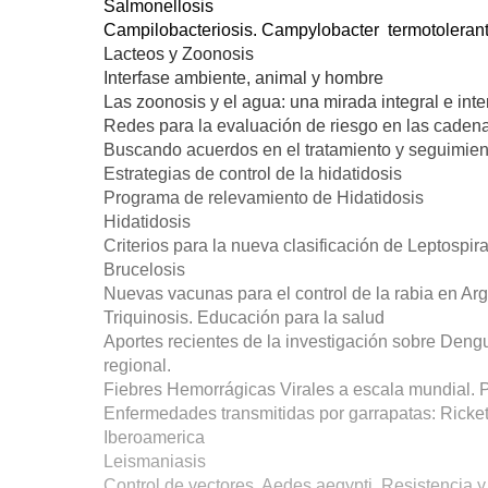
Salmonellosis
Campilobacteriosis. Campylobacter termotoleran
Lacteos y Zoonosis
Interfase ambiente, animal y hombre
Las zoonosis y el agua: una mirada integral e inter
Redes para la evaluación de riesgo en las caden
Buscando acuerdos en el tratamiento y seguimie
Estrategias de control de la hidatidosis
Programa de relevamiento de Hidatidosis
Hidatidosis
Criterios para la nueva clasificación de Leptospir
Brucelosis
Nuevas vacunas para el control de la rabia en Ar
Triquinosis. Educación para la salud
Aportes recientes de la investigación sobre Dengu
regional.
Fiebres Hemorrágicas Virales a escala mundial. P
Enfermedades transmitidas por garrapatas: Ricket
Iberoamerica
Leismaniasis
Control de vectores. Aedes aegypti. Resistencia 