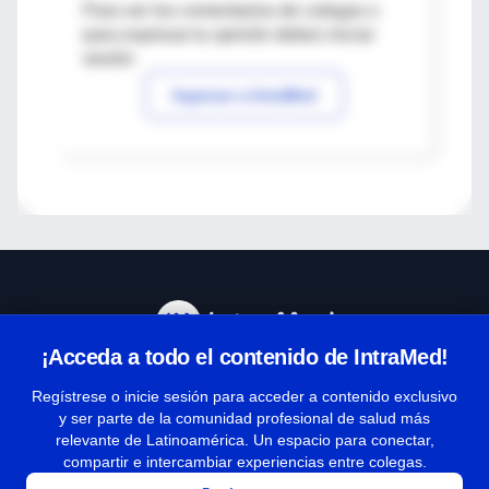
Para ver los comentarios de colegas o
para expresar tu opinión debes iniciar
sesión
Ingresar a IntraMed
¡Acceda a todo el contenido de IntraMed!
Centro de Ayuda
Regístrese o inicie sesión para acceder a contenido exclusivo
y ser parte de la comunidad profesional de salud más
relevante de Latinoamérica. Un espacio para conectar,
Términos y condiciones
compartir e intercambiar experiencias entre colegas.
| Políticas de privacidad