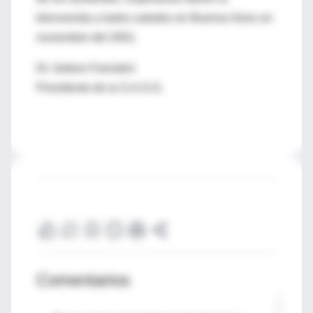
bienvenida a todos ustedes en Buenos Aires en
noviembre del 2001.
Dr. Isidoro Fainstein
Presidente de la S.A.G.G.
Comentarios