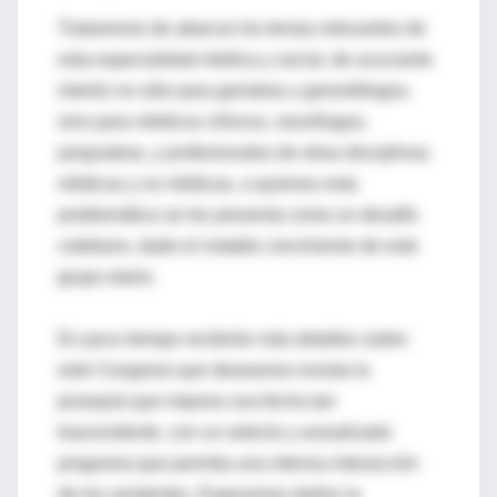
Trataremos de abarcar los temas relevantes de
esta especialidad médica y social, de acuciante
interés no sólo para geriatras y gerontólogos,
sino para médicos clínicos, neurólogos,
psiquiatras, y profesionales de otras disciplinas
médicas y no médicas, a quienes esta
problemática se les presenta como un desafío
cotidiano, dado el notable crecimiento de este
grupo etario.
En poco tiempo recibirán más detalles sobre
este Congreso que deseamos revista la
jerarquía que impone una fecha tan
trascendente, con un selecto y actualizado
programa que permita una intensa interacción
de los asistentes. Esperamos darles la