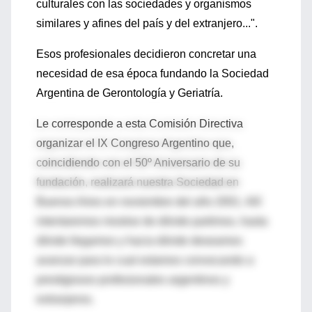
culturales con las sociedades y organismos
similares y afines del país y del extranjero...".
Esos profesionales decidieron concretar una
necesidad de esa época fundando la Sociedad
Argentina de Gerontología y Geriatría.
Le corresponde a esta Comisión Directiva
organizar el IX Congreso Argentino que,
coincidiendo con el 50º Aniversario de su
fundación, realizará nuestra Sociedad en
Buenos Aires en noviembre del año 2001. Allí
intentaremos mostrar de dónde partimos, hasta
dónde llegamos y hacia dónde deseamos
avanzar para lo cual estamos convocando a
prestigiosos profesionales argentinos y
extranjeros.