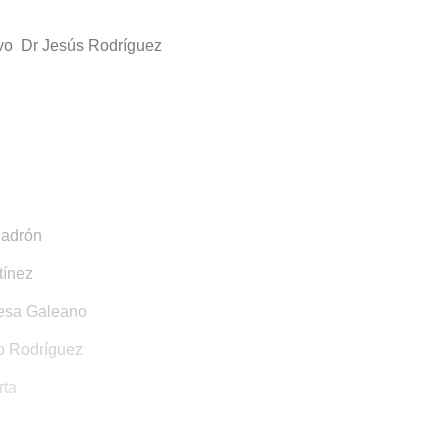
ivo Dr Jesús Rodríguez
Padrón
tínez
 Teresa Galeano
o Rodríguez
rta