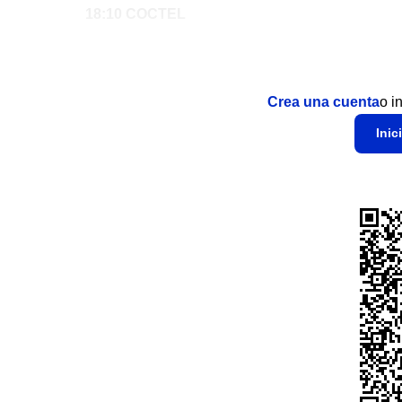
18:10 COCTEL
Crea una cuenta
o i
Inic