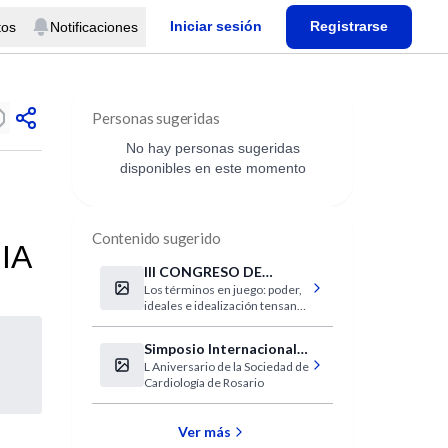
Iniciar sesión
Registrarse
tos
Notificaciones
Personas sugeridas
No hay personas sugeridas
disponibles en este momento
Contenido sugerido
IA
III CONGRESO DE
Los términos en juego: poder,
PSICOANÁLISIS - XIII
ideales e idealización tensan
JORNADAS DE PODER
múltiples líneas en diferentes
DE LOS IDEALES
áreas de reflexión. Nos
Simposio Internacional
interesa mantener en la
L Aniversario de la Sociedad de
de Cardiología
producción del congreso, los
Cardiología de Rosario
despliegues semánticos
posibles de dichos términos,
tanto en sus cruces entre sí en
Ver más
el psicoanálisis, como en su