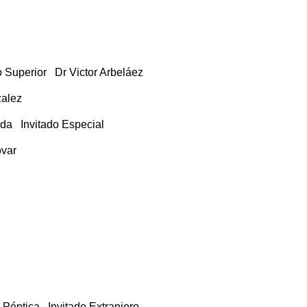
o Superior Dr Victor Arbeláez
zalez
da Invitado Especial
ovar
 Péptica Invitado Extranjero