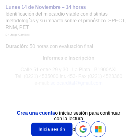
Lunes 14 de Noviembre – 14 horas
Identificación del miocardio viable con distintas
metodologías y su impacto sobre el pronóstico. SPECT,
RNM, PET
Dr. Jorge Camilletti
Duración:
50 horas con evaluación final
Informes e Inscripción
Calle 51 entre 29 y 30 - La Plata - B1900AXI
Tel. (0221) 4535000 Int. 453- Fax (0221) 4523360
e-mail:
sciocardital@gmail.com
Crea una cuenta
o iniciar sesión para continuar
con la lectura
o
Inicia sesión