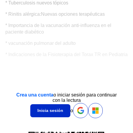
* Tuberculosis nuevos tópicos
* Rinitis alérgica:Nuevas opciones terapéuticas
* Importancia de la vacunación anti-influenza en el
paciente diabético
* vacunación pulmonar del adulto
* Indicaciones de la Fisioterapia del Torax TR en Pediatria
Crea una cuenta
o iniciar sesión para continuar
con la lectura
o
Inicia sesión