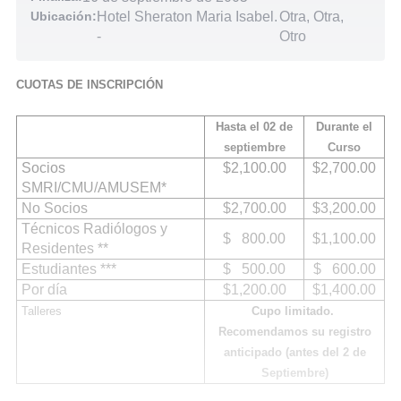
Ubicación:
Hotel Sheraton Maria Isabel.
Otra, Otra,
-
Otro
CUOTAS DE INSCRIPCIÓN
Hasta el 02 de
Durante el
septiembre
Curso
Socios
$2,100.00
$2,700.00
SMRI/CMU/AMUSEM*
No Socios
$2,700.00
$3,200.00
Técnicos Radiólogos y
$ 800.00
$1,100.00
Residentes **
Estudiantes ***
$ 500.00
$ 600.00
Por día
$1,200.00
$1,400.00
Talleres
Cupo limitado.
Recomendamos su registro
anticipado (antes del 2 de
Septiembre)