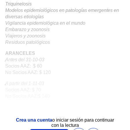
Triquinelosis
Modelos epidemiológicos en patologías emergentes en
diversas etiologías
Vigilancia epidemiológica en el mundo
Embarazo y zoonosis
Viajeros y zoonosis
Residuos patológicos
ARANCELES
Antes del 31-10-03
Socios AAZ: $ 60
No Socios AAZ: $ 120
A partir del 1-11-03
Socios AAZ: $ 70
No Socios AAZ:$ 140
Crea una cuenta
o iniciar sesión para continuar
con la lectura