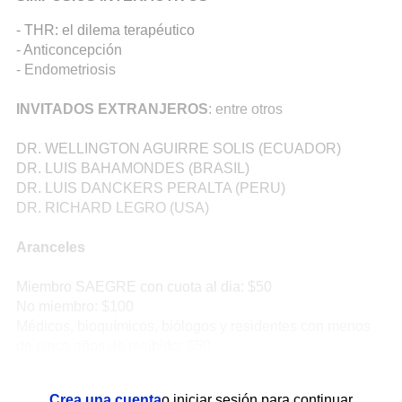
- THR: el dilema terapéutico
- Anticoncepción
- Endometriosis
INVITADOS EXTRANJEROS
: entre otros
DR. WELLINGTON AGUIRRE SOLIS (ECUADOR)
DR. LUIS BAHAMONDES (BRASIL)
DR. LUIS DANCKERS PERALTA (PERU)
DR. RICHARD LEGRO (USA)
Aranceles
Miembro SAEGRE con cuota al dia: $50
No miembro: $100
Médicos, bioquímicos, biólogos y residentes con menos
de cinco años de recibido: $50
Crea una cuenta
o iniciar sesión para continuar