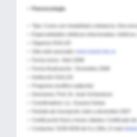
• Psiconcología
• Tipo: Curso con modalidad a distancia. Dos encu
• Especialidades médicas relacionadas: médicos, 
• Organiza ISALUD
• Sitio web asociado:
www.isalud.edu.ar
• Fecha inicio: Abril 2008
• Fecha finalización: Diciembre 2008
• Institución ISALUD
• Programa analítico (adjunto)
• Directores: Prof. Dr. José Schávelzon
• Coordinadora: Lic. Susana Gulias
• Período de inscripción Julio a diciembre 2007
• Certificación final y horas cátedra: Certificado 
• Contactos: 5239-4030 de 9 a 19hs. E-mail
dista