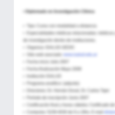
• Diplomado en Investigación Clínica
• Tipo: Curso con modalidad a distancia
• Especialidades médicas relacionadas: médicos y 
de investigación dentro de instituciones.
• Organiza: ISALUD-GEDIC
• Sitio web asociado:
www.isalud.edu.ar
• Fecha inicio Julio 2007
• Fecha finalización Mayo 2008
• Institución ISALUD
• Programa analítico: (adjunto)
• Directores: Dr. Hernán Doval, Dr. Carlos Tajer
• Período de inscripción Junio 2007
• Certificación final y horas cátedra: Certificado 
• Contactos: 5239-4030 de 9 a 19hs. E-mail
dista