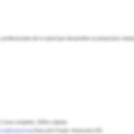
profesionales de la salud que desarrollan (o proyectan), traba
de Curso completo. 320hs cátedra
ncia@isalud.org
Dirección Postal: Venezuela 931