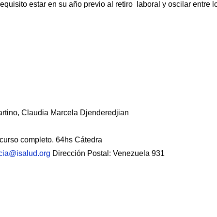
isito estar en su año previo al retiro laboral y oscilar entre l
rtino, Claudia Marcela Djenderedjian
de curso completo. 64hs Cátedra
cia@isalud.org
Dirección Postal: Venezuela 931