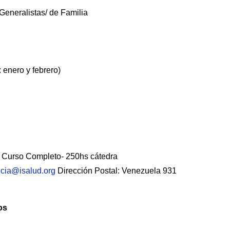
eneralistas/ de Familia
 enero y febrero)
 de Curso Completo- 250hs cátedra
ncia@isalud.org
Dirección Postal: Venezuela 931
os