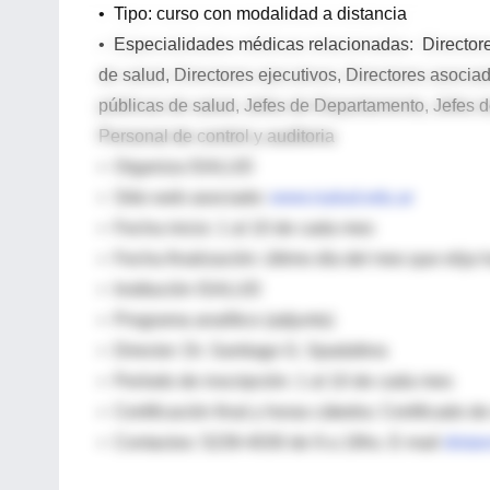
• Tipo: curso con modalidad a distancia
• Especialidades médicas relacionadas: Directore
de salud, Directores ejecutivos, Directores asocia
públicas de salud, Jefes de Departamento, Jefes de
Personal de control y auditoria
• Organiza ISALUD
• Sitio web asociado:
www.isalud.edu.ar
• Fecha inicio: 1 al 10 de cada mes
• Fecha finalización: último día del mes que elija 
• Institución ISALUD
• Programa analítico (adjunto)
• Director: Dr. Santiago G. Spadafora
• Período de inscripción: 1 al 10 de cada mes
• Certificación final y horas cátedra: Certificado 
• Contactos: 5239-4030 de 9 a 19hs. E-mail
dista