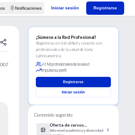
Iniciar sesión
Registrarse
tos
Notificaciones
¡Súmese a la Red Profesional!
Regístrese en IntraMed y conecte con
profesionales de la salud de toda
Latinoamérica.
2007
+1.1 M profesionales de la salud
Impulse su perfil
Registrarse
Iniciar sesión
Contenido sugerido
Oferta de cursos
Alto nivel académico y diversidad
presenciales y a distancia