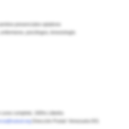
entros presenciales optativos
enfermeros, psicólogos, kinesiología
de curso completo. 160hs cátedra
ncia@isalud.org
Dirección Postal: Venezuela 931