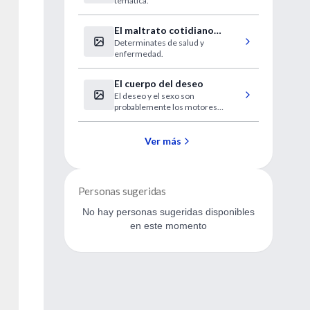
temática.
Htal. Italiano de Bs As
El maltrato cotidiano
Determinates de salud y
enferma
enfermedad.
El cuerpo del deseo
El deseo y el sexo son
probablemente los motores
biológicos que más han
determinado la cultura humana.
Ver más
Personas sugeridas
No hay personas sugeridas disponibles
en este momento