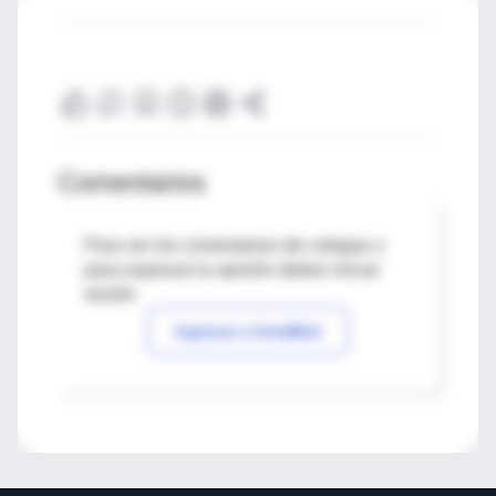
Comentarios
Para ver los comentarios de colegas o
para expresar tu opinión debes iniciar
sesión
Ingresar a IntraMed