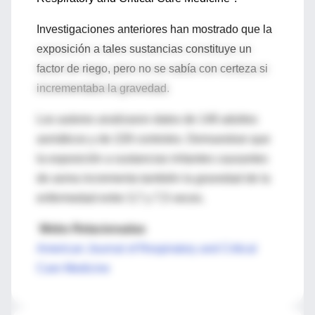
Investigaciones anteriores han mostrado que la
exposición a tales sustancias constituye un
factor de riego, pero no se sabía con certeza si
incrementaba la gravedad.
Los autores analizaron datos de 148 adultos
asmáticos y de 228 controles. Demuestran que
la exposición a sustancias irritantes causantes
de asma incrementa también la gravedad de la
enfermedad entre 3,7 y 7,5 veces.
Webs Relacionadas
American Journal of Respiratory and Critical
Care Medicine