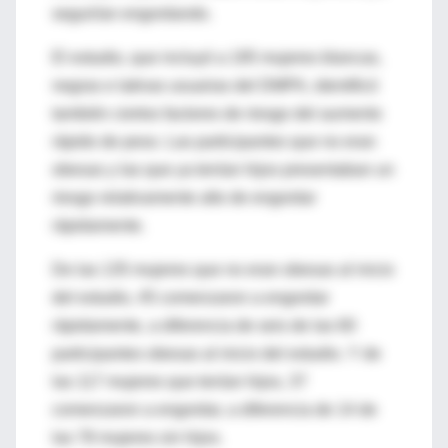
seguirían engordando.
El estudio, que incluyó a 195 mujeres blancas,
negras e latinas usuarias del DMPA, identificó
también ciertos factores de riesgo del aumento
rápido de peso. Las participantes que no eran
obesas y las que ya tenían hijos presentaban un
riesgo relativamente alto de engordar
rápidamente.
De las 135 mujeres que no eran obesas al inicio
del estudio, 45 comenzaron a engordar
rápidamente, a diferencia de seis de las 60
participantes obesas al inicio del estudio. Y de
las 117 mujeres que tenían hijos, 37
comenzaron a engordar, a diferencia de 14 de
las 78 mujeres sin hijos.