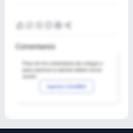
Comentarios
Para ver los comentarios de colegas o
para expresar tu opinión debes iniciar
sesión
Ingresar a IntraMed