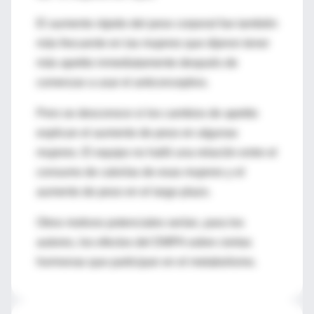
El aumento rápido del peso corporal fue también
más frecuente en las mujeres que dijeron tener
más apetito inmediatamente después de
comenzar a usar el anticonceptivo.
Pero se desconoce si los cambios de apetito
explican el aumento de peso en algunas
mujeres. El equipo no halló una relación entre el
consumo de calorías de esas mujeres y el
aumento de peso en el largo plazo.
Otros motivos potenciales serían, para los
autores, los efectos del DMPA sobre ciertas
hormonas que participan en el metabolismo.