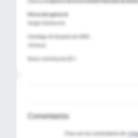
Coro y orquesta
de la Sociedad Haendel de Buen
Dirección general
Sergio Siminovich
Domingo 26 de junio de 2005,
16 horas
Bono contribución $ 5.-
Comentarios
Para ver los comentarios de coleg