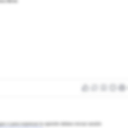
os Aires
as o para expresar tu opinión debes iniciar sesión