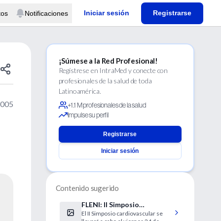
Iniciar sesión
Registrarse
tos
Notificaciones
¡Súmese a la Red Profesional!
Regístrese en IntraMed y conecte con
profesionales de la salud de toda
Latinoamérica.
2005
+1.1 M profesionales de la salud
Impulse su perfil
Registrarse
Iniciar sesión
Contenido sugerido
FLENI: II Simposio
El II Simposio cardiovascular se
Cardiovascular