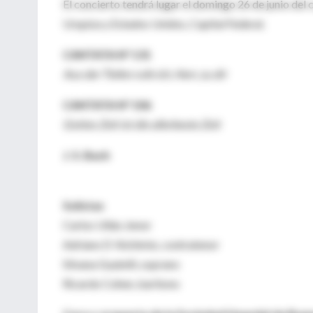
El concierto tendrá lugar el domingo 26 de junio del co
Urquiza y Estados Unidos, Capital Federal.
CANTATA N° 131
Aus der Tiefen rufe ich, Herr, zu dir
CANTATA N° 106
Gottes Zeit ist die allerbeste Zeit
J. S. Bach
Solistas
Carlos Ullán, tenor
Adriano D´Alchimio, contratenor
Silvana Guatelli, soprano
Ricardo Cohen, barítono