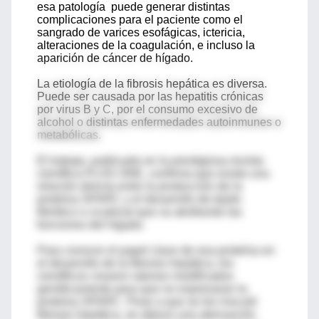
esa patología puede generar distintas
complicaciones para el paciente como el
sangrado de varices esofágicas, ictericia,
alteraciones de la coagulación, e incluso la
aparición de cáncer de hígado.
La etiología de la fibrosis hepática es diversa.
Puede ser causada por las hepatitis crónicas
por virus B y C, por el consumo excesivo de
alcohol o distintas enfermedades autoinmunes o
metabólicas.
El trabajo, publicado en la prestigiosa revista
científica PLOS ONE, confirma que existe una
relación directa entre la producción de la
proteína SPARC y el desarrollo de tejido
fibrótico o cicatrizal que va atrofiando las
funciones del hígado.
Para conocer el papel clave de esa proteína en
el desarrollo de la fibrosis hepática, los
científicos crearon ratones modificados
genéticamente para que no expresaran la
proteína SPARC. Pese a que se les inoculó
fibrosis hepática, se obtuvo una atenuación