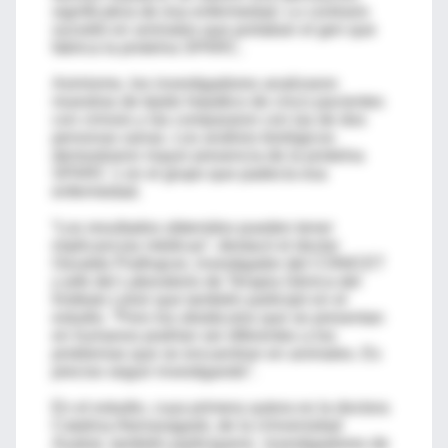
significativa de esa enfermedad. Lo contrario
sucedió en animales que portaban el gen que
fabrica la proteína SPARC.
Asimismo, los investigadores analizaron
muestras de tejido hepático de cinco pacientes
con cirrosis y las compararon con las de dos
personas sanas. Los análisis biológicos
demostraron mayor presencia de la proteína
SPARC 1 en el grupo que padecía esa
enfermedad.
“Los resultados obtenidos pueden tener
implicancias médicas”, destacó el doctor
Osvaldo Podhajcer, investigador del CONICET
y jefe del Laboratorio de Terapia Génica del
Instituto Leloir que también participó en el
estudio. “Pero los obstáculos que se presentan
en humanos podrían ser diferentes a los
problemas que se encuentran en animales. Es
preciso seguir investigando”.
En el estudio, cuya primera autora es la doctora
Catalina Atorrasagasti, de la Universidad
Austral, también participaron investigadores de