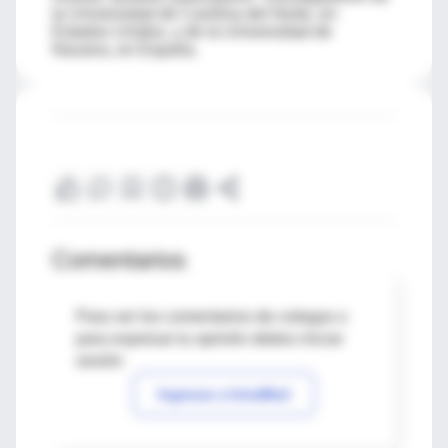
la Universidad de Carolina del Norte, en
Estados Unidos, y de la Universidad de
Navarra, en España.
Comentarios
Para ver los comentarios de colegas o
para expresar tu opinión debes iniciar
sesión
Ingresar a IntraMed