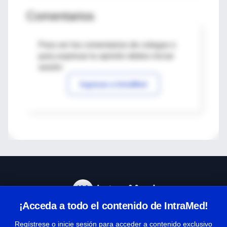
Comentarios
Para ver los comentarios de colegas o
para expresar tu opinión debes iniciar
sesión
Ingresar a IntraMed
¡Acceda a todo el contenido de IntraMed!
Centro de Ayuda
Regístrese o inicie sesión para acceder a contenido exclusivo