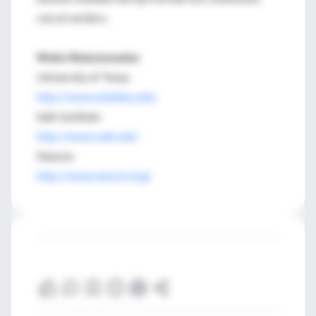
con el cerebro.
Webs Relacionadas
University of Texas
http://www.utdallas.edu/
Salk Institute
http://www.salk.edu/
Neuron
http://www.neuron.org/