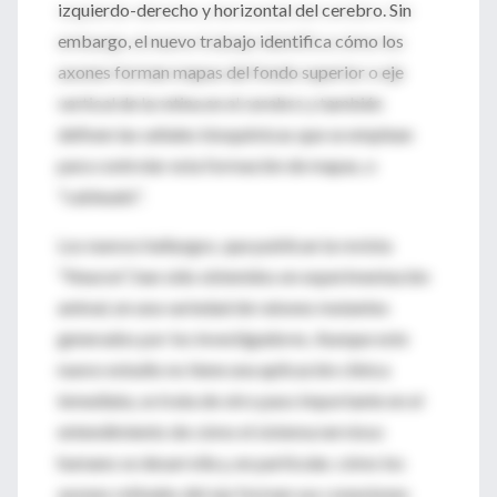
izquierdo-derecho y horizontal del cerebro. Sin
embargo, el nuevo trabajo identifica cómo los
axones forman mapas del fondo superior o eje
vertical de la retina en el cerebro y también
definen las señales bioquímicas que se emplean
para controlar esta formación de mapas, o
"cableado".
Los nuevos hallazgos, que publican la revista
"Neuron", han sido obtenidos en experimentación
animal, en una variedad de ratones mutantes
generados por los investigadores. Aunque este
nuevo estudio no tiene una aplicación clínica
inmediata, se trata de otro paso importante en el
entendimiento de cómo el sistema nervioso
humano se desarrolla y, en particular, cómo los
axones retinales del ojo forman sus conexiones