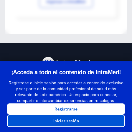
Ingresar a IntraMed
¡Acceda a todo el contenido de IntraMed!
Centro de Ayuda
Regístrese o inicie sesión para acceder a contenido exclusivo
y ser parte de la comunidad profesional de salud más
relevante de Latinoamérica. Un espacio para conectar,
Términos y condiciones
compartir e intercambiar experiencias entre colegas.
| Políticas de privacidad
Registrarse
| Todos los derechos reservados | Copyright 1997-2026
Iniciar sesión