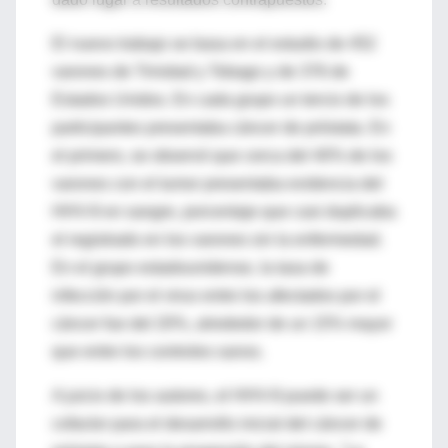
El nuevo trabajo se basa en el estudio de 452
varones de Trinidad y Tobago y de 376 de
Estados Unidos. En cada grupo un tercio de los
participantes presentaba cáncer de próstata. En
el primero, se observó que cerca del 40% de los
varones con el tumor presentaba evidencia del
HHV-8 en sangre, porcentaje que casi duplicaba
el registrado en los varones sin la enfermedad.
En el grupo estadounidense, la tasa de
infección por el virus entre los afectados por el
cáncer fue del 20%, alrededor de un 15% mayor
que entre los controles sanos.
A juicio de los autores, el HHV-8 puede ser un
cofactor para el desarrollo inicial del cáncer de