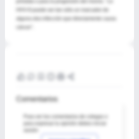
próstata o para la progresión del mismo. "Le
HHV-8 puede ser tan sólo un marcador de
alguna otra infección que directamente causa
cáncer".
Comentarios
Para ver los comentarios de colegas o
para expresar tu opinión debes iniciar
sesión