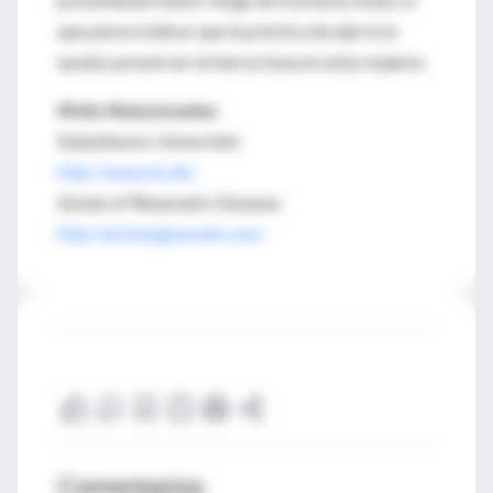
que parece indicar que la práctica de ejercicio
ayuda a preservar la fuerza ósea en estas mujeres.
Webs Relacionadas
Københavns Universitet
http://www.ku.dk/
Annals of Rheumatic Diseases
http://ard.bmjjournals.com/
Comentarios