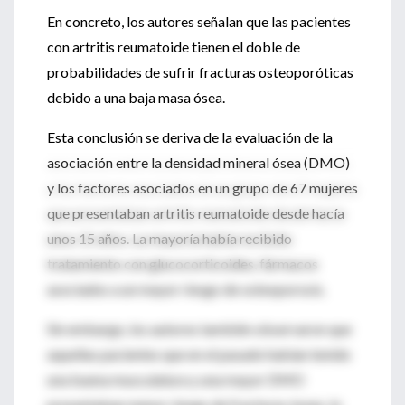
En concreto, los autores señalan que las pacientes
con artritis reumatoide tienen el doble de
probabilidades de sufrir fracturas osteoporóticas
debido a una baja masa ósea.
Esta conclusión se deriva de la evaluación de la
asociación entre la densidad mineral ósea (DMO)
y los factores asociados en un grupo de 67 mujeres
que presentaban artritis reumatoide desde hacía
unos 15 años. La mayoría había recibido
tratamiento con glucocorticoides, fármacos
asociados a un mayor riesgo de osteoporosis.
Sin embargo, los autores también observaron que
aquellas pacientes que en el pasado habían tenido
una buena musculatura y una mayor DMO
presentaban menor riesgo de fracturas óseas, lo