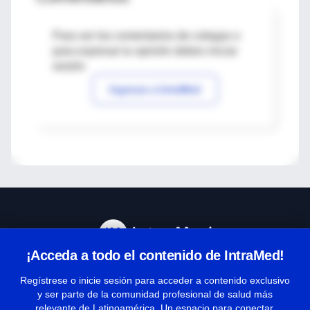
Para ver los comentarios de colegas o
para expresar tu opinión debes iniciar
sesión
Ingresar a IntraMed
¡Acceda a todo el contenido de IntraMed!
Centro de Ayuda
Regístrese o inicie sesión para acceder a contenido exclusivo
y ser parte de la comunidad profesional de salud más
relevante de Latinoamérica. Un espacio para conectar,