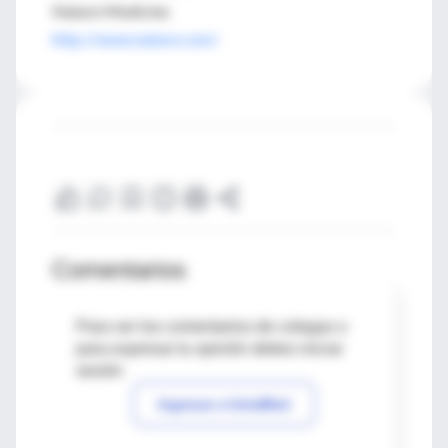
Nature Medicine
http://www.nature.com/
Comentarios
Para ver los comentarios de colegas o
para expresar tu opinión debes iniciar
sesión
Ingresar a IntraMed