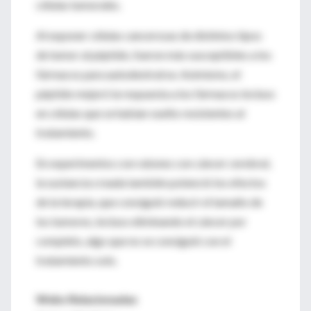
células tumorales.
Al exponer células cancerosas de distintos tipos
de tumor al péptido, fueron más susceptibles a los
fármacos para autodestruirse. Asimismo, el
péptido mejoró la respuesta a los fármacos incluso
en células que se habían vuelto resistentes al
tratamiento.
En experimentos con ratones con cáncer cerebral,
la sustancia creada también potenció los efectos
de la terapia, que consiguió reducir el tamaño de
los tumores, incluso eliminando el cáncer por
completo, algo que no se consiguió con el
tratamiento solo.
Webs Relacionadas