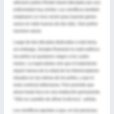
utilizaron pollos Rhode Island afectados por una
enfermedad muy similar. Los científicos también
emplearon un virus vector para inyectar genes
sanos en siete huevos de dos días. Seis pollos
nacieron sanos.
Luego de dos décadas dedicadas a este tema,
sin embargo, Semple-Rowland no está eufórica:
los pollos se quedaron ciegos a los cuatro
meses. La especialista cree que el tratamiento
reparó menos de la mitad de los fotorreceptores
situados en las retinas de los pollos, y que el
resto continuó defectuoso. Pero promete que
ahora harán foco en una restitución permanente.
"Sólo es cuestión de afinar la técnica", señala.
Los científicos apuntan a que, en las personas,