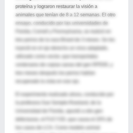
proteína y lograron restaurar la visión a
animales que tenían de 8 a 12 semanas. El otro
ensayo, conducido por las universidades de
Florida, Cornell y Pennsylvania, se realizó en
tres perros de la raza Briard de 3 meses. Se les
inyectó en el ojo derecho un virus adaptado,
utilizado como vector, que transportaba
centenares de copias sanas del gen RPE65, y
tres meses después los perros habían
recuperado la vista en ese ojo.
El experimento realizado ahora, conducido por
la profesora Sue Semple-Rowland, de la
Universidad de Florida, apuntó a otro gen
defectuoso, el FUCY2D, que causa el 20% de
los casos de LCA. Como modelo animal