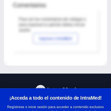
Comentarios
Para ver los comentarios de colegas o
para expresar tu opinión debes iniciar
sesión
Ingresar a IntraMed
¡Acceda a todo el contenido de IntraMed!
Centro de Ayuda
Regístrese o inicie sesión para acceder a contenido exclusivo