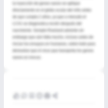
la inyección de genes sanos se aplique
directamente en el globo ocular del niño antes
de que cumpla 2 años, ya que a menudo el
LCA1 se diagnostica recién después del
nacimiento. Semple-Rowland advierte sin
embargo que aún falta mucho, incluso antes de
iniciar los ensayos en humanos, sobre todo para
demostrar que el virus que transporta los genes
sanos es inocuo.