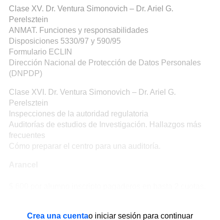
Clase XV. Dr. Ventura Simonovich – Dr. Ariel G.
Perelsztein
ANMAT. Funciones y responsabilidades
Disposiciones 5330/97 y 590/95
Formulario ECLIN
Dirección Nacional de Protección de Datos Personales
(DNPDP)
Clase XVI. Dr. Ventura Simonovich – Dr. Ariel G.
Perelsztein
Inspecciones de la autoridad regulatoria
Auditorías de estudios de Investigación. Hallazgos más
frecuentes
Cómo preparar el centro para una auditoría.
Arancel
$ 600 por alumno inscripto pagaderos en hasta 2 cuotas.
Crea una cuenta
o iniciar sesión para continuar