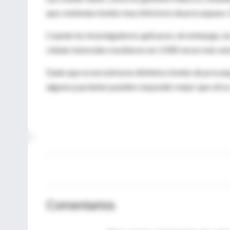
que contenían niveles muy inferiores de procaspasa-3
Cuando los investigadores aplicaron, sin embargo, la
células tumorales resultaron ser 2.000 veces más sen
Dado que se encontraron distintos niveles de procaspa
algunos pacientes pueden responder mejor que otros 
Comentarios