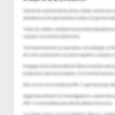
Una de las características de las células cancerosas 
autodestrucción que manda el cuerpo, lo que hace qu
Todas las células contienen una proteína llamada p
caspasa-3, un enzima destructor.
Tal transformación no se produce, sin embargo, en la
de colon, la leucemia o el cáncer hepático o de piel, 
El equipo de la Universidad de Illinois examinó más d
podía hacer que la procaspasa-3 se transformara en 
Ello ocurrió con la molécula PAC-1, que hacía que c
Según descubrieron los investigadores, cuanto más p
PAC-1 se necesitaba para desencadenar el proceso.
Las células sanas, como los glóbulos blancos, resul