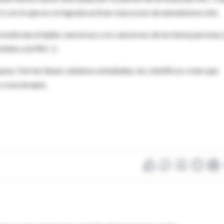
, con lo que no se lograba activar el proceso de autodestrucción.
 molécula al tejido canceroso y no canceroso de la misma persona, 
sibles a la PAC-1.
sa-3 en las líneas celulares estudiadas, los científicos creen que
a esa terapia.