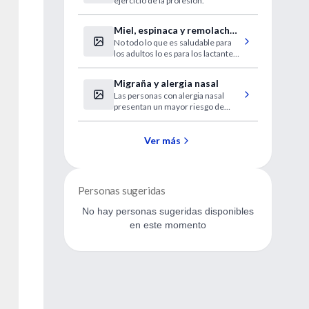
ejercicio de la profesión.
Miel, espinaca y remolacha:
No todo lo que es saludable para
alimentos prohibidos para
los adultos lo es para los lactantes.
niños menores de un año
Existe una importante variedad de
alimentos, incluidos los
Migraña y alergia nasal
potencialmente alergénicos, no
Las personas con alergia nasal
aconsejados por los especialistas.
presentan un mayor riesgo de
experimentar migrañas.
Ver más
Personas sugeridas
No hay personas sugeridas disponibles
en este momento