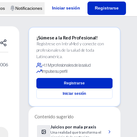
Iniciar sesión
Registrarse
tos
Notificaciones
¡Súmese a la Red Profesional!
Regístrese en IntraMed y conecte con
profesionales de la salud de toda
Latinoamérica.
2006
+1.1 M profesionales de la salud
Impulse su perfil
Registrarse
Iniciar sesión
Contenido sugerido
Juicios por mala praxis
Una realidad que transforma el