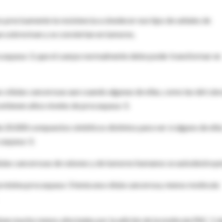
es precisamente la resistencia a obedecer ese tipo de señales de
e sobrevivan y se conviertan en tumores.
rocaspasa-3, que el cuerpo normalmente debe poder transformar en
s células cancerosas aun cuando algunas de ellas, como las del cán
contienen altos niveles de procaspasa-3.
e 20.000 compuestos sintéticos distintos para ver si alguno de ello
caspasa-3.
élulas cancerosas de ratones y de tumores humanos se autodestruye
roteína procaspasa-3 tenía una célula cancerosa, menos molécula
taban mucho menos afectadas por la adición de la molécula PAC-1 