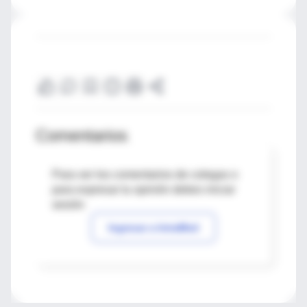
Comentarios
Para ver los comentarios de colegas o
para expresar tu opinión debes iniciar
sesión
Ingresar a IntraMed