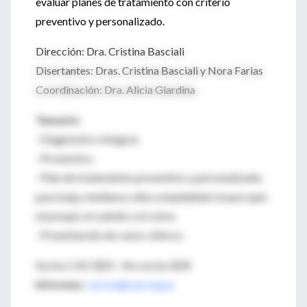
evaluar planes de tratamiento con criterio
preventivo y personalizado.
Dirección: Dra. Cristina Basciali
Disertantes: Dras. Cristina Basciali y Nora Farias
Coordinación: Dra. Alicia Giardina
Temario:
· Diagnóstico Integral.
· Pronóstico.
· Plan de tratamiento preventivo y personalizado
para baja, mediana y alta complejidad, el para qué,
el porqué, el cuándo y el cómo.
· Presentación de casos clínicos.
Socios CAO $20 - No socios $30
Informes
:
cursos@cao.org.ar