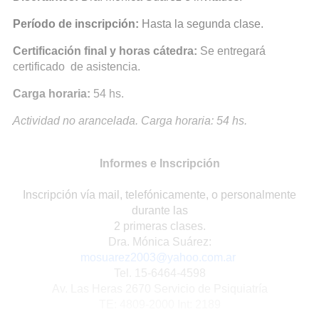
Período de inscripción:
Hasta la segunda clase.
Certificación final y horas cátedra:
Se entregará
certificado de asistencia.
Carga horaria:
54 hs.
Actividad no arancelada. Carga horaria: 54 hs.
Informes e Inscripción
Inscripción vía mail, telefónicamente, o personalmente
durante las
2 primeras clases.
Dra. Mónica Suárez:
mosuarez2003@yahoo.com.ar
Tel. 15-6464-4598
Av. Las Heras 2670 Servicio de Psiquiatría
TE: 4809-2000 Int: 2189