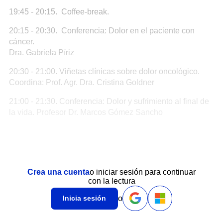
19:45 - 20:15. Coffee-break.
20:15 - 20:30. Conferencia: Dolor en el paciente con
cáncer.
Dra. Gabriela Píriz
20:30 - 21:00. Viñetas clínicas sobre dolor oncológico.
Coordina: Prof. Agr. Dra. Cristina Goldner
21:00 - 21:30. Conferencia: Dolor y sufrimiento al final de
la vida. Profesor Dr. Marcos Gómez Sancho
Crea una cuenta
o iniciar sesión para continuar
con la lectura
o
Inicia sesión