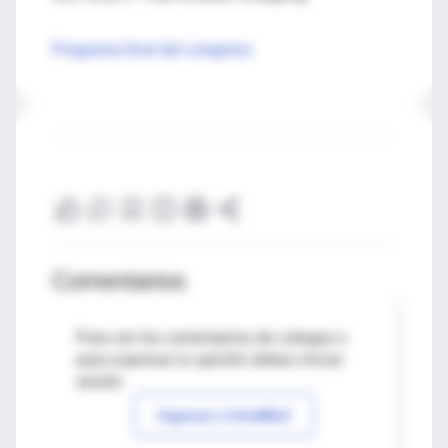
Programa final del congreso
Comentarios
Para ver los comentarios de colegas o
para expresar tu opinión debes iniciar
sesión
Ingresar a IntraMed