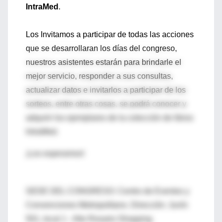
IntraMed
.
Los Invitamos a participar de todas las acciones
que se desarrollaran los días del congreso,
nuestros asistentes estarán para brindarle el
mejor servicio, responder a sus consultas,
actualizar datos e invitarlos a participar de los
sorteos, entre otras cosas, se podrá conocer y
adquirir los ejemplares de la colección de libros
IntraMed.
¡Los esperamos!
SEDE DEL CONGRESO: Centro de Eventos y
Convenciones Metropolitano. Dirección: Junín
501, local 1 - Alto Rosario Shopping