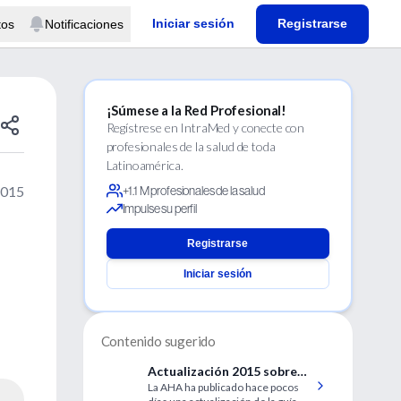
Iniciar sesión
Registrarse
tos
Notificaciones
¡Súmese a la Red Profesional!
Regístrese en IntraMed y conecte con
profesionales de la salud de toda
Latinoamérica.
2015
+1.1 M profesionales de la salud
Impulse su perfil
Registrarse
Iniciar sesión
Contenido sugerido
Actualización 2015 sobre
La AHA ha publicado hace pocos
RCP