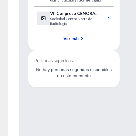
días una actualización de la guía
2010 basada en la evidencia para la
resucitación cardiopulmonar
VII Congreso CENORA
(RCP) y la atención cardiovascular
Sociedad Centro Norte de
(Radiología)
de emergencia.
Radiología
Ver más
Personas sugeridas
No hay personas sugeridas disponibles
en este momento