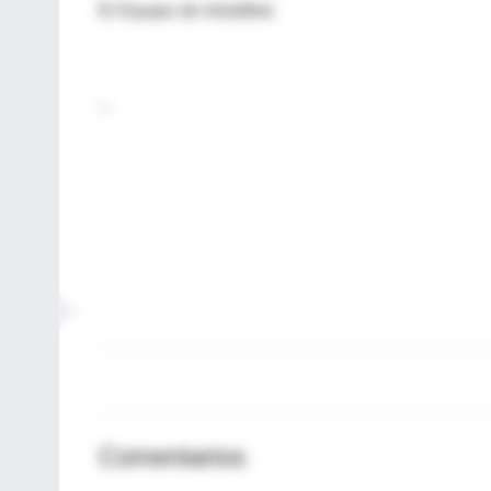
El Equipo de IntraMed.
--
Comentarios