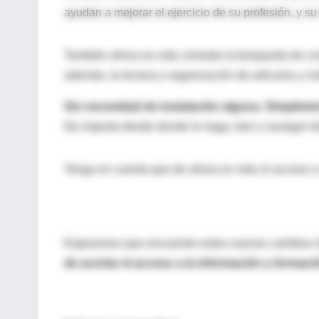
ayudan a mejorar el ejercicio de su profesión, y su
También ahora es más cómoda la búsqueda de cont
además, la lectura y organización de artículos y not
Sin necesidad de instalación alguna. Simplemen
No importa desde donde lo haga, leer y navegar Int
Tenga en cuenta que de ahora en más el acceso a su
Esperamos que encuentre estos nuevos cambios út
de acortar el acceso a la información y formaci