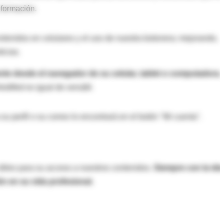
 formación.
enidos en celulares y el uso de nuestra botonera; mejorando,
icias.
te desde el navegador de su celular, tablet o computadora
raMed es igual de versátil.
 perfil o su correo lo encontrará en el botón "Mi cuenta".
iles para su acceso a nuestros contenidos.
Siempre con la id
ón en su vida profesional.