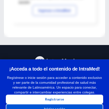
sesión
Ingresar a IntraMed
¡Acceda a todo el contenido de IntraMed!
Centro de Ayuda
Regístrese o inicie sesión para acceder a contenido exclusivo
y ser parte de la comunidad profesional de salud más
relevante de Latinoamérica. Un espacio para conectar,
Términos y condiciones
compartir e intercambiar experiencias entre colegas.
| Políticas de privacidad
Registrarse
| Todos los derechos reservados | Copyright 1997-2026
Iniciar sesión