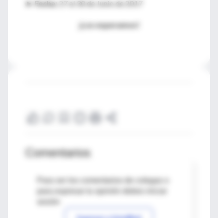
►
Fecha:
27 al 30 de Junio de 2017
¡Los esperamos!
Comentarios
Para ver los comentarios de colegas o
para expresar tu opinión debes iniciar
sesión
Ingresar a IntraMed