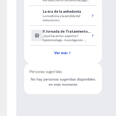
introducción y consumo de jugos
en la infancia
La era de la anhedonia
La medicina y la pérdida del
entusiasmo
II Jornada de Tratamiento
¿Qué hacen los expertos?
Integral de los Trastornos
Epidemiología - Investigación -
de Ansiedad, TOC y
Clínica –Tratamiento
espectro
Ver más
Personas sugeridas
No hay personas sugeridas disponibles
en este momento