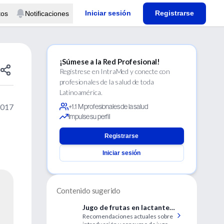
Iniciar sesión
Registrarse
tos
Notificaciones
¡Súmese a la Red Profesional!
Regístrese en IntraMed y conecte con
profesionales de la salud de toda
Latinoamérica.
2017
+1.1 M profesionales de la salud
Impulse su perfil
Registrarse
Iniciar sesión
Contenido sugerido
Jugo de frutas en lactantes,
Recomendaciones actuales sobre
niños y adolescentes