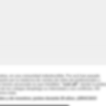
tros, en una comunidad indestructible. Por acá han pasado
asión por la medicina de cientos de miles de profesionales y
ue hemos alcanzado es que IntraMed:
"esté allí"
; donde la profe
de los colegas despliega su intensidad y sus conflictos. Allí
mos estar.
edes y de nosotros, juntos durante 20 años; ¡GRACIAS!