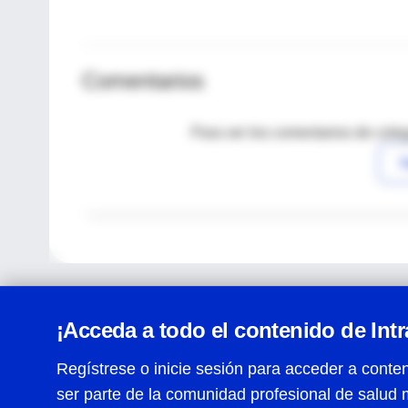
Comentarios
Para ver los comentarios de coleg
I
¡Acceda a todo el contenido de Int
Regístrese o inicie sesión para acceder a conten
ser parte de la comunidad profesional de salud 
Centro de Ayuda