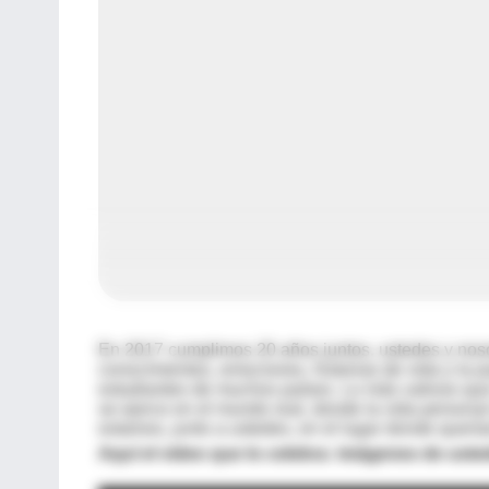
En 2017 cumplimos 20 años juntos, ustedes y noso
conocimientos, emociones, historias de vida y la p
estudiantes de muchos países. Lo más valioso q
se ejerce en el mundo real, donde la vida personal 
estamos, junto a ustedes, en el lugar donde quería
Aquí el video que lo celebra: imágenes de ust