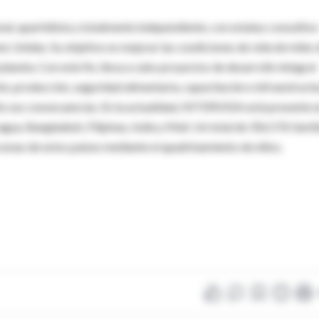
partidista y totalmente independiente, con estatus consultivo
s Unidas. Su objetivo es mejorar las condiciones de vida de miles 
planeta. Con este fin, lleva a cabo proyectos de desarrollo integral
ón, producción, seguridad alimentaria, capacitación e infraestructu
ólo sus consecuencias. En la actualidad, INTERVIDA está presente 
gua, Bangladesh, Filipinas, India y Malí. Un total de 356.576 famil
sonas de estos países mediante el apadrinamiento de niños.