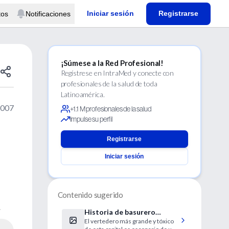
Iniciar sesión
Registrarse
tos
Notificaciones
¡Súmese a la Red Profesional!
Regístrese en IntraMed y conecte con
profesionales de la salud de toda
Latinoamérica.
2007
+1.1 M profesionales de la salud
Impulse su perfil
Registrarse
Iniciar sesión
Contenido sugerido
.
Historia de basurero
El vertedero más grande y tóxico
compite por Oscar