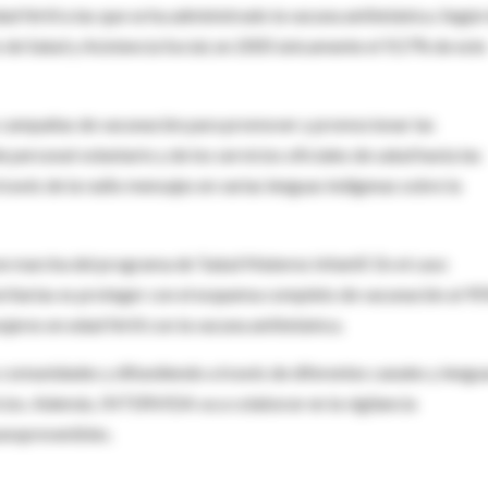
 fértil a las que se ha administrado la vacuna antitetánica. Según 
de Salud y Asistencia Social, en 2005 únicamente el 9,57% de este
campañas de vacunación para promover y promocionar las
personal voluntario y de los servicios oficiales de salud hasta las
ravés de la radio mensajes en varias lenguas indígenas sobre la
n marcha del programa de ‘Salud Materno Infantil‘. En el caso
ioritarias es proteger con el esquema completo de vacunación al 9
jeres en edad fértil con la vacuna antitetánica.
s comunidades y difundiendo a través de diferentes canales y lengu
icios. Además, INTERVIDA va a colaborar en la vigilancia
unoprevenibles.