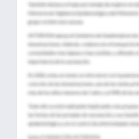
También destaca el bajo porcentaje de mujeres en edad
Memoria de Vigilancia Epidemológica del Ministerio 
grupo recibió esta vacuna.
INTERVIDA apoya al Gobierno de Guatemala en las 
inmunizaciones. Además, colabora en el transporte de 
comunidades más lejanas e inaccesibles; y difunde a t
importancia de la vacunación.
En 2006, estas acciones se reforzaron con la puesta e
concreto de las inmunizaciones, una de las metas pr
más de los niños menores de 5 años y al 90% de las mu
Todo ello se está realizando implicando a las propia
las fechas de las jornadas de vacunación y sus benef
epidemiológica y en el control de enfermedades inm
Sobre FUNDACIÓN INTERVIDA