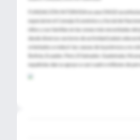
FUNDACIÓN INTERVIDA es una ONGD aconfesional, a
especial en el Consejo Económico y Social de Nacione
niños y sus familias en las zonas más necesitadas del 
desde diversos sectores de actividad (salud, educaci
orientados a reducir las causas de la pobreza y no s
Bolivia, Ecuador, Perú, El Salvador, Guatemala, Nicara
españolas dan su apoyo a casi cuatro millones de per