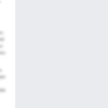
s
os,
del
ra
stos
es
gión
005.