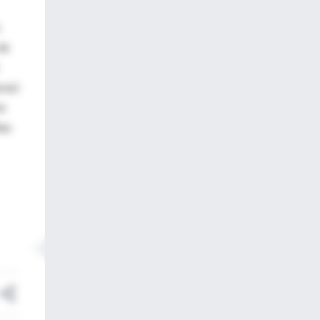
de
ras)
en
ias