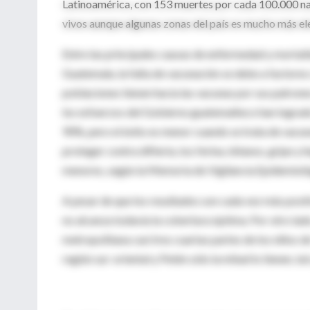
Latinoamérica, con 153 muertes por cada 100.000 nac
vivos aunque algunas zonas del país es mucho más el
Entre las principales causas de enfermedad y mortal
Guatemala, la falta de vacunación se debe a factores
poblaciones tienen hacia las vacunas por sus patrone
los esfuerzos del Gobierno guatemalteco han lograd
90%, pero el éxito es menor cuando se trata de vacun
proteger contra difteria, tos ferina, tétanos, gripe y
menores, según la Memoria de Vigilancia Epidemioló
A pesar de que los resultados son cada vez más posi
no alcanza todavía la cobertura óptima. Por otro lad
metropolitana casi tres cuartas partes de los niños 
región sur-oriental y Petén sólo la mitad lo tienen, 