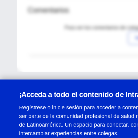
Comentarios
Para ver los comentarios de coleg
I
¡Acceda a todo el contenido de Int
Regístrese o inicie sesión para acceder a conten
ser parte de la comunidad profesional de salud 
Centro de Ayuda
de Latinoamérica. Un espacio para conectar, co
Términos y condiciones
| Políticas de privacidad
| Todos
intercambiar experiencias entre colegas.