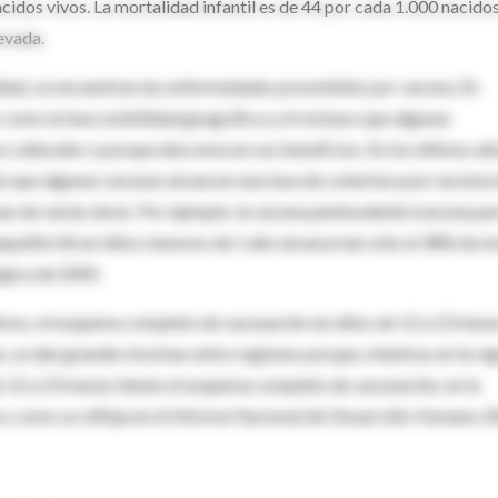
idos vivos. La mortalidad infantil es de 44 por cada 1.000 nacido
evada.
idad, se encuentran las enfermedades prevenibles por vacuna. En
 como la inaccesibilidad geográfica y el rechazo que algunas
s culturales o porque desconocen sus beneficios. En los últimos añ
o que algunas vacunas alcancen una tasa de cobertura por encima 
as de varias dosis. Por ejemplo, la vacuna pentavalente (vacuna pa
 hepatitis B) en niños menores de 1 año alcanza tan sólo al 38% de e
gica de 2005.
tivos, el esquema completo de vacunación en niños de 12 a 23 mes
o, se dan grandes brechas entre regiones porque, mientras en la re
de 12 a 23 meses tienen el esquema completo de vacunación, en la
tal y como se refleja en el Informe Nacional de Desarrollo Humano 2