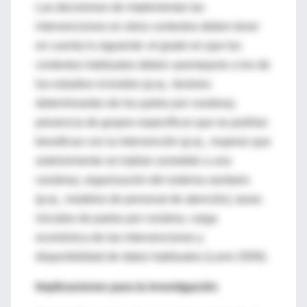
Las decisiones de implementar las
intervenciones en otros contextos deben tener
en cuenta lo siguiente: el grado en que los
contextos habituales deben asemejarse a los de
los estudios incluidos (p.ej., factores
determinantes de los partos por cesárea),
presencia de grupos específicos que se podrían
beneficiar con la intervención (p.ej., mujeres que
anteriormente se habían sometido a una
cesárea), organización del sistema sanitario
(p.ej., modelos de personal de atención), tasas
iniciales de partos por cesárea, carga
económica de las intervenciones y
disponibilidad de datos habituales (Lavis 2009).
Implicaciones para la investigación