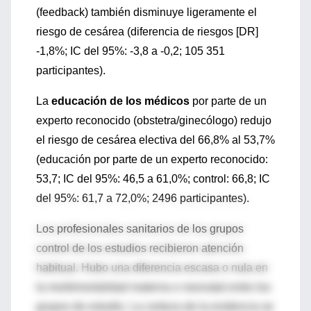
(feedback) también disminuye ligeramente el
riesgo de cesárea (diferencia de riesgos [DR]
-1,8%; IC del 95%: -3,8 a -0,2; 105 351
participantes).
La
educación de los médicos
por parte de un
experto reconocido (obstetra/ginecólogo) redujo
el riesgo de cesárea electiva del 66,8% al 53,7%
(educación por parte de un experto reconocido:
53,7; IC del 95%: 46,5 a 61,0%; control: 66,8; IC
del 95%: 61,7 a 72,0%; 2496 participantes).
Los profesionales sanitarios de los grupos
control de los estudios recibieron atención
habitual. Hubo una diferencia escasa o nula en
la morbimortalidad materna o neonatal entre los
grupos de estudio. La certeza de la evidencia se