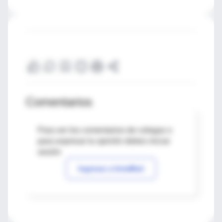
Comentarios
Para ver los comentarios de colegas o
para expresar tu opinión debes iniciar
sesión
Ingresar a IntraMed