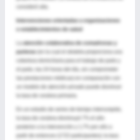
consideró alta.
Intervenciones orientadas a organizaciones
o establecimientos de salud
La
atención colaborativa de comadronas y
parteras
(en la cual el obstetra proporciona una
cobertura domiciliaria para el trabajo de parto y
el parto, las 24 horas del día, sin comprometer
las prestaciones médicas) en comparación con
un modelo de atención privado puede disminuir
la tasa de cesárea primaria.
En un estudio de series de tiempo interrumpido,
la tasa de cesárea disminuyó 7% el año
posterior a la intervención y 1,7% por año a
partir de entonces (1722 participantes); la tasa