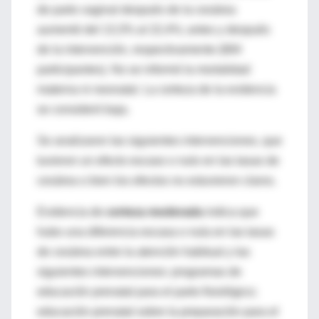
de parto vaginal después de la cesárea
aumentó del 13,3% al 22,4%; antes y después
de la intervención, respectivamente (684
participantes). No se informó la mortalidad
materna ni neonatal. La certeza de la evidencia
se consideró baja.
Se analizaron las siguientes intervenciones, que
tuvieron un efecto escaso o nulo en las tasas de
cesárea o bien los efectos no estuvieron claros.
Evidencia de
certeza moderada
indica que
hubo una diferencia escasa o nula en las tasas
de cesárea entre la atención habitual y las
siguientes intervenciones: programas de
educación prenatal para el parto fisiológico;
educación prenatal sobre la preparación para el