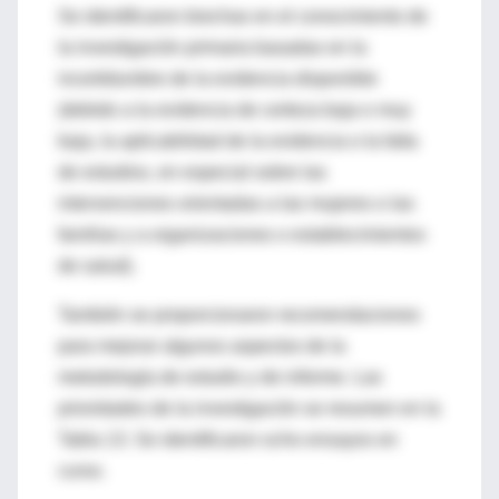
Se identificaron brechas en el conocimiento de
la investigación primaria basadas en la
incertidumbre de la evidencia disponible
(debido a la evidencia de certeza baja o muy
baja, la aplicabilidad de la evidencia o la falta
de estudios, en especial sobre las
intervenciones orientadas a las mujeres o las
familias y a organizaciones o establecimientos
de salud).
También se proporcionaron recomendaciones
para mejorar algunos aspectos de la
metodología de estudio y de informe. Las
prioridades de la investigación se resumen en la
Tabla 13. Se identificaron ocho ensayos en
curso.