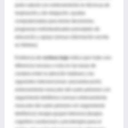
parto natural con entrenamiento en técnicas de
respiración y de relajación; ayudas
computarizadas para tomar decisiones;
programas individualizados prenatales de
educación y apoyo (versus información escrita
en folletos).
Evidencia de
certeza baja
indica que hubo una
diferencia escasa o nula en las tasas de
cesárea entre la atención habitual y las
siguientes intervenciones: psicoeducación;
entrenamiento muscular del suelo pelviano con
seguimiento telefónico (versus entrenamiento
muscular del suelo pelviano sin seguimiento
telefónico); terapia grupal intensiva (terapia
cognitivo-conductual y psicoterapia para el