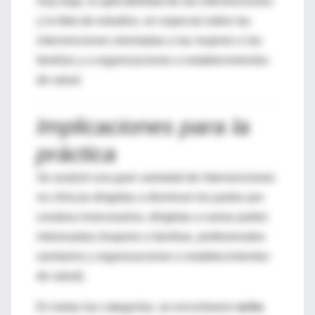
muy baja, la aplicabilidad de las intervenciones
y la falta de estudios, en especial sobre las
intervenciones orientadas a las mujeres o las
familias y a organizaciones o establecimientos
de salud.
Implicaciones para la
práctica
Se analizó una gran variedad de intervenciones
no clínicas dirigidas a disminuir los partos por
cesárea innecesarios, dirigidas a varias partes
interesadas (mujeres o familias, profesionales
sanitarios y organizaciones o establecimientos
de salud).
En todas las categorías, se encontraron
ocho