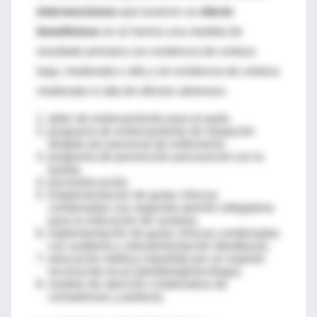
intervenciones
que tuvieron un
efecto
beneficioso
en al menos una medida de
resultado primaria con evidencia de certeza
baja, moderada o alta y sin evidencia de certeza
moderada ni alta de efectos adversos:
taller de entrenamiento para el parto.
programa de entrenamiento de relajación
dirigido por personal de enfermería.
programa de prevención psicosocial con la
pareja.
psicoeducación.
iimplementación de guías clínicas
combinadas con segunda opinión obligatoria
para la indicación de cesárea.
implementación de guías clínicas combinadas
con auditoría y retroalimentación (feedback).
educación médica impartida por un experto
reconocido local (obstetra/ginecólogo).
modelo de atención colaborativa de
comadronas y parteras.