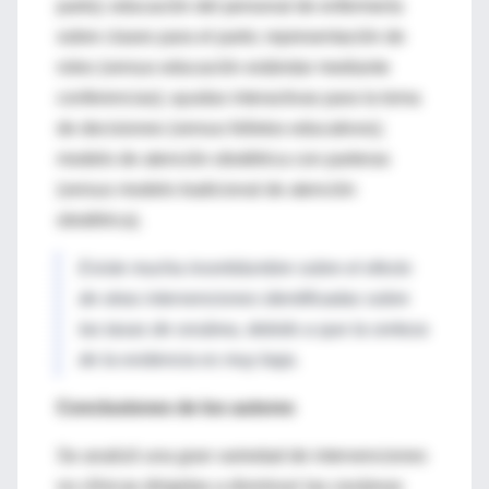
parto); educación del personal de enfermería
sobre clases para el parto; representación de
roles (versus educación estándar mediante
conferencias); ayudas interactivas para la toma
de decisiones (versus folletos educativos);
modelo de atención obstétrica con parteras
(versus modelo tradicional de atención
obstétrica).
Existe mucha incertidumbre sobre el efecto
de otras intervenciones identificadas sobre
las tasas de cesárea, debido a que la certeza
de la evidencia es muy baja.
Conclusiones de los autores
Se analizó una gran variedad de intervenciones
no clínicas dirigidas a disminuir las cesáreas