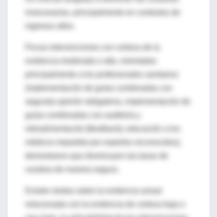
innecesarias, principalmente en contextos de
ingresos altos.
Pocas intervenciones con certeza de la
evidencia moderada o alta, orientadas
principalmente a los profesionales sanitarios
(implementación de guías combinadas con
segunda opinión obligatoria, implementación de
guías combinadas con auditoría y
retroalimentación [feedback], educación a los
médicos impartida por expertos reconocidos),
demostraron que disminuyen las tasas de
cesárea de manera segura.
Existen dudas sobre la evidencia actual
relacionada con la evidencia de certeza baja o