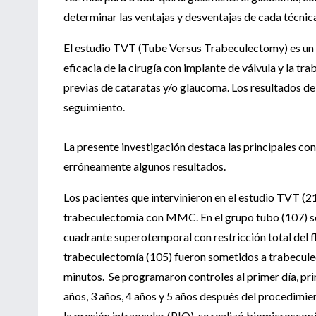
determinar las ventajas y desventajas de cada técnica
El estudio TVT (Tube Versus Trabeculectomy) es un e
eficacia de la cirugía con implante de válvula y la 
previas de cataratas y/o glaucoma. Los resultados de
seguimiento.
La presente investigación destaca las principales con
erróneamente algunos resultados.
Los pacientes que intervinieron en el estudio TVT (2
trabeculectomía con MMC. En el grupo tubo (107) s
cuadrante superotemporal con restricción total del f
trabeculectomía (105) fueron sometidos a trabecul
minutos. Se programaron controles al primer día, pri
años, 3 años, 4 años y 5 años después del procedimien
la presión intraocular (PIO), se realizó biomicroscop