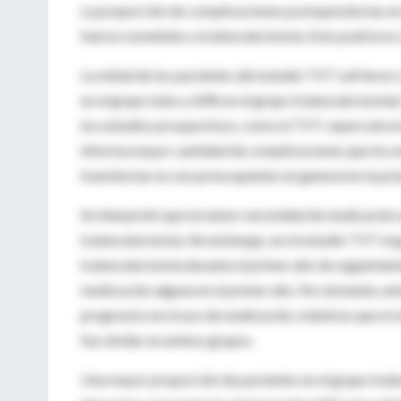
La proporción de complicaciones postoperatorias en 
fueron sometidos a trabeculectomía. Esto podría no 
La mitad de los pacientes del estudio TVT sufrieron
en el grupo tubo y 60% en el grupo trabeculectomía). 
los estudios prospectivos, como el TVT, repercute en 
informa mayor cantidad de complicaciones que los e
transitorias no son preocupantes en general en la prá
Se interpretó que la menor necesidad de medicación a
trabeculectomía. Sin embargo, en el estudio TVT el 
trabeculectomía durante el primer año de seguimient
medicación alguna en el primer año. No obstante, en
progresivo en el uso de medicación, mientras que el 
fue similar en ambos grupos.
Una mayor proporción de pacientes en el grupo trab