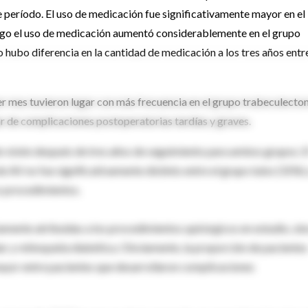
e período. El uso de medicación fue significativamente mayor en el
rgo el uso de medicación aumentó considerablemente en el grupo
 hubo diferencia en la cantidad de medicación a los tres años entr
r mes tuvieron lugar con más frecuencia en el grupo trabeculecto
 de complicaciones postoperatorias tardías y graves.
 visión después de tres años de seguimiento para ambos grupos. E
de AV no fue significativamente distinto entre el grupo tubo (31%) 
s procedimientos.
mente atribuidas a los procedimientos quirúrgicos en estudio, sin
 y retinopatía diabética. Obviamente, la proporción de pacientes
mayor entre pacientes que desarrollaron complicaciones