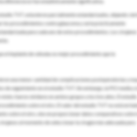
a diferencia no fue estadísticamente significativa.
studio TVT, estuvieron parcialmente estandarizados, dejando cier
zar los procedimientos contra glaucoma y sería prácticamente
standarizada para cada uno de estos procedimientos. Los cirujano
sta.
e el implante de válvulas es mejor procedimiento que la
vieron una menor cantidad de complicaciones postoperatorias y m
ños de seguimiento en el estudio TVT. Sin embargo, la PIO media y 
sión, fueron similares en ambos grupos a los tres años. El estudi
ocedimiento sobre el otro. El valor del estudio TVT no está en ha
nto sobre el otro, sino en proporcionar datos comparativos sobre
cirujanos al momento de seleccionar la cirugía más adecuada para