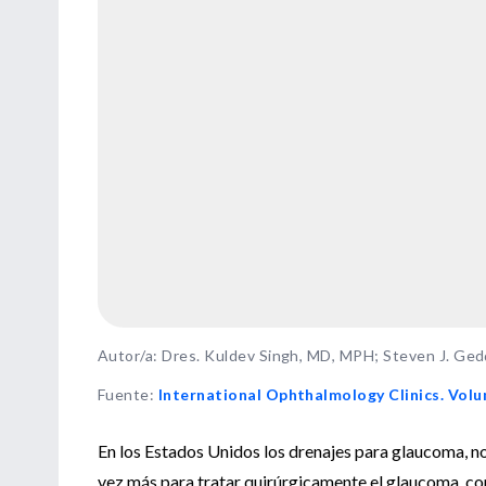
Autor/a: Dres. Kuldev Singh, MD, MPH; Steven J. Ge
Fuente
:
International Ophthalmology Clinics. Vol
En los Estados Unidos los drenajes para glaucoma, n
vez más para tratar quirúrgicamente el glaucoma, com