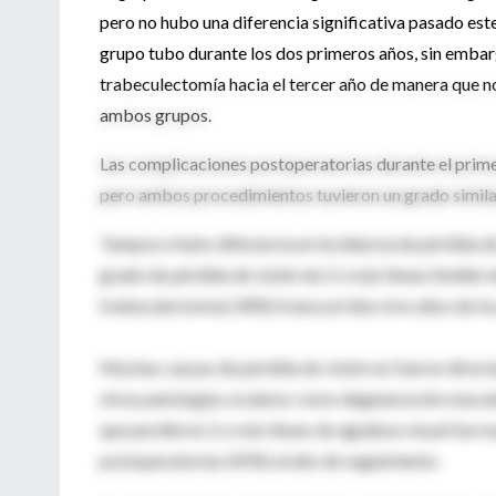
pero no hubo una diferencia significativa pasado est
grupo tubo durante los dos primeros años, sin emba
trabeculectomía hacia el tercer año de manera que no
ambos grupos.
Las complicaciones postoperatorias durante el prime
pero ambos procedimientos tuvieron un grado similar
Tampoco hubo diferencia en incidencia de pérdida de
grado de pérdida de visión de 2 o más líneas Snellen 
trabeculectomía (34%) transcurridos tres años de lo
Muchas causas de pérdida de visión no fueron directa
otras patologías oculares como degeneración macular
que perdieron 2 o más líneas de agudeza visual fue 
postoperatorias (45%) al año de seguimiento.