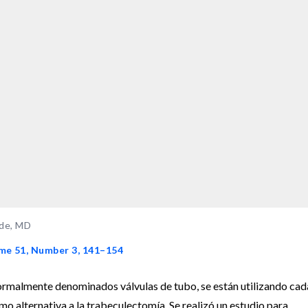
dde, MD
ume 51, Number 3, 141–154
ormalmente denominados válvulas de tubo, se están utilizando cad
o alternativa a la trabeculectomía. Se realizó un estudio para