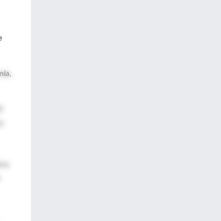
e
mía,
l
y
o a