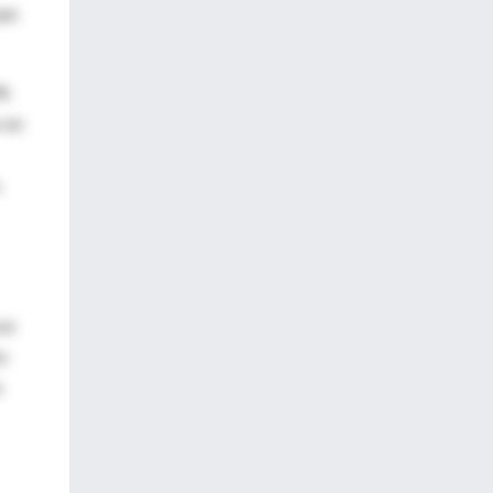
que
9%
s en
,
on
to
n