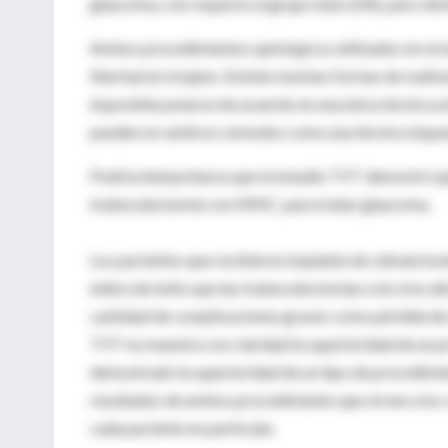
glaucoma, con respecto al grupo tubo (6%), pero dich
Ambos procedimientos quirúrgicos utilizados en el e
libertad al cirujano. Existen muchas formas de reali
imposible ponerse de acuerdo en una única técnica e
pueden no sentirse cómodos como una técnica impue
Podría interpretarse que el estudio TVT demostró qu
trabeculectomía con MMC, para tratar glaucoma.
Los pacientes que recibieron implante de válvula tu
índice de éxito que las trabeculectomías a los tres a
cantidad de complicaciones graves como pérdida de vi
TVT no muestra con claridad la superioridad de un pr
demostrado la superioridad de un tipo de procedimie
resultados de ambos procedimiento que sirven a los 
cada paciente en particular.