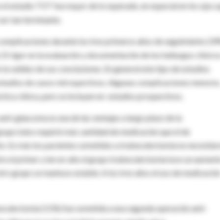
el estudio TVT fue mayor de lo esperado, en especial en los ojos 
ser tan terminante.
 complicaciones durante los tres primeros años de seguimiento (3
El rigor en la evaluación y documentación de los hallazgos clínico
la validez de sus conclusiones. En general este tipo de estudios
studios de casos retrospectivos. Algunas complicaciones menores
ctica clínica, pero se incluyen en estudios prospectivos.
nti-glaucoma es una de las ventajas a largo plazo de la
grupo tubo requirió más cantidad de medicación que el de
o. Es más los pacientes sometidos a trabeculectomía no necesitar
tre el primer y tercer año el grupo trabeculectomía tuvo un aumen
otro grupo se mantuvo estable. A los tres años el uso de medicació
eculectomía (11%) fue sometida a una segunda operación anti-