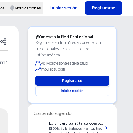
Iniciar sesión
Registrarse
tos
Notificaciones
¡Súmese a la Red Profesional!
Regístrese en IntraMed y conecte con
profesionales de la salud de toda
Latinoamérica.
2011
+1.1 M profesionales de la salud
Impulse su perfil
Registrarse
Iniciar sesión
Contenido sugerido
La cirugía bariátrica como
El 90% de la diabetes mellitus tipo
un nuevo tratamiento para