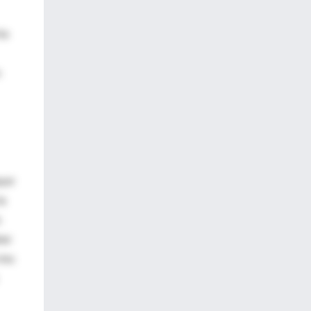
ta
s
ayor
la
o
ber
 los