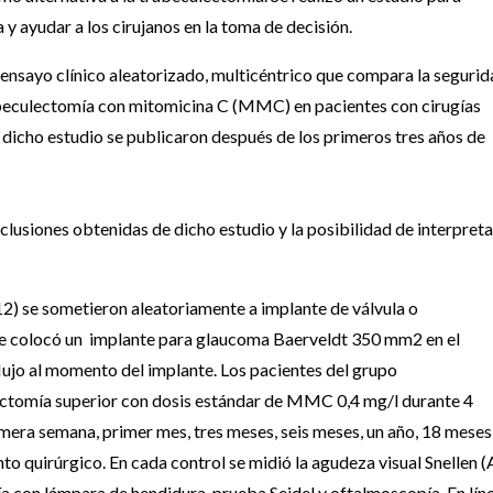
 y ayudar a los cirujanos en la toma de decisión.
nsayo clínico aleatorizado, multicéntrico que compara la segurid
trabeculectomía con mitomicina C (MMC) en pacientes con cirugías
 dicho estudio se publicaron después de los primeros tres años de
clusiones obtenidas de dicho estudio y la posibilidad de interpreta
12) se sometieron aleatoriamente a implante de válvula o
e colocó un implante para glaucoma Baerveldt 350 mm2 en el
lujo al momento del implante. Los pacientes del grupo
ectomía superior con dosis estándar de MMC 0,4 mg/l durante 4
mera semana, primer mes, tres meses, seis meses, un año, 18 meses
to quirúrgico. En cada control se midió la agudeza visual Snellen (
ía con lámpara de hendidura, prueba Seidel y oftalmoscopía. En lín