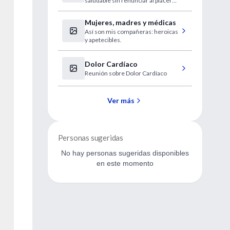
saludable sin renunciar al placer
primario del alimento".
Mujeres, madres y médicas
Así son mis compañeras: heroicas
y apetecibles.
Dolor Cardíaco
Reunión sobre Dolor Cardíaco
Ver más
Personas sugeridas
No hay personas sugeridas disponibles
en este momento