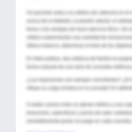
Un paciente visita a su médico de cabecera en el 
acerca de la diabetes, la presión arterial, el sobre
fumar o las ventajas de hacer ejercicio físico. Sin
médico experimentan una variedad de sensaciones
última instancia, determinar el éxito de los objetiv
En Intercambios, dos médicos de familia se propone
forma conjunta de una serie de consultas médicas 
¿Las impresiones son siempre coincidentes? ¿El 
influye su carga emotiva en la consulta? En defin
A medio camino entre un ateneo médico y una super
emociones, autocríticas y juicios de valor, verbali
inevitablemente ponen en juego en cada consulta, 