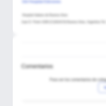
Del Hospital Ediciones
Hospital Italiano de Buenos Aires
Juan D. Perón 4190 (C1181ACH) Buenos Aires, Argentina Tel. 
Comentarios
Para ver los comentarios de coleg
I