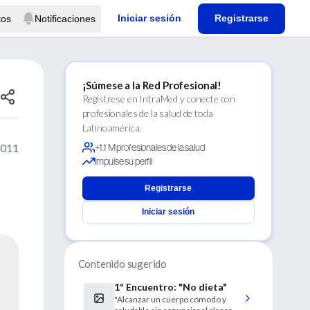
Iniciar sesión
Registrarse
tos
Notificaciones
¡Súmese a la Red Profesional!
Regístrese en IntraMed y conecte con
profesionales de la salud de toda
Latinoamérica.
2011
+1.1 M profesionales de la salud
Impulse su perfil
Registrarse
Iniciar sesión
Contenido sugerido
1º Encuentro: "No dieta"
"Alcanzar un cuerpo cómodo y