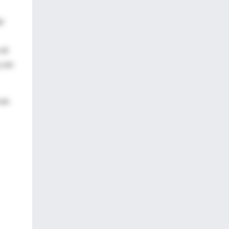
r
 el
y en
 en