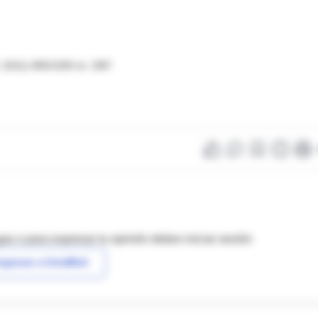
(5411) 4959-0200 int. 2997
as o para expresar tu opinión debes iniciar sesión
ngresar a IntraMed