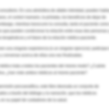
consultorio. En una atmósfera de afable intimidad, pueden habla
peso, el control mamario, la próstata, los beneficios de dejar de
 embargo, mientras transcurre la consulta, tanto el paciente como
 que pueden condicionar la relación entre esas dos personas 
os terapéuticos y el futuro de la relación médico-paciente.
n una singular experiencia (o un singular ejercicio): participar
y conversar acerca de ellas una vez finalizadas.
médico trata a todos los pacientes del mismo modo? ¿Cuánto
itiva, ¿han visto ambos médicos al mismo paciente?
visión psicoanalítica, este libro desnuda un conjunto de
zados a través del diálogo y la narración, que los médicos
en su papel de cuidadores de la salud.