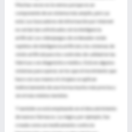
Muchas veces no la vemos porque es un
componente de un sistema más amplio, pero ya
está. Los buscadores de información por Internet
no serían tan sofisticados sin la inteligencia
artificial. Los videojuegos de ordenador están
repletos de inteligencia artificial y los sistemas de
visión artificial para los controles de calidad en las
fábricas o en diagnóstico médico. Está en algunos
sistemas para operar, en los que el movimiento que
hace con sus manos el cirujano se aplican
indirectamente de una forma mucho más precisa y
sin el más mínimo temblor.
Y también se está empleando en el descubrimiento
de nuevos fármacos. La viagra, por ejemplo, fue
creada como un medicamento contra la