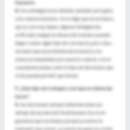
humanos.
R.
Si su inteligencia es distinta, también será ajena
a los valores humanos. Yo no digo que en un futuro,
que yo veo muy lejano, algunas inteligencias
artificiales tengan un desarrollo mental y puedan
llegar a tener algún tipo de conciencia, pero claro,
me temo que sería distinta de la nuestra y no
estará acompañadas por nuestros valores, con lo
cual plantea dudas sobre el tipo de decisiones que
se les pueda permitir que tomen.
P. ¿Qué tipo de trabajos cree que no deberían
hacer?
R.
Sus decisiones siempre deberían estar por
debajo de una decisión final humana. Eso no te
garantiza que sea buena, porque ya vemos lo
malvados que somos, ya vemos las guerras y toda