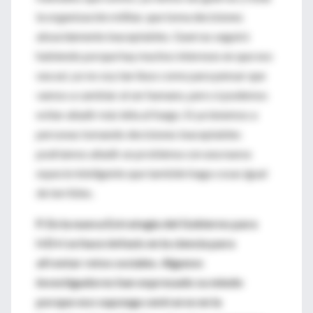
la organización militar, que toma decisiones
absurdamente inaceptables. Guerras seguirá
habiendo porque hay muchos intereses en que eso
sea así, yo no soy tan iluso como para pensar que
vamos a cambiar al ser humano, pero si podemos
evitar añadir más leña al fuego. Si ya tenemos a
personas tomando decisiones inaceptables
podríamos añadir un problema con una nueva
especie inteligente que también haga cosas igual
de terribles.
P. En la nueva Estrategia del Gobierno para
I+D+i se hace énfasis en la ciencia para
afrontar retos sociales. Algunos
investigadores han expresado su miedo
porque eso suponga centrarse en la