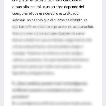
desarrollo mental en un cerebro depende del
cuerpo en el que ese cerebro está situado.
Además, no es solo que el cuerpo es distinto, es
que también es distinto el proceso de aculturación.
Somos como somos porque después de nacer
hemos estado en casa un tiempo, luego hemos ido
a la escuela primaria, a la secundaria, luego a
trabajar. Tenemos un entorno social, amigos,
salimos, paseamos. Así que también tendríamos
que hacer pasar por todos esos pasos a esa
hipotética máquina futura.
P. ¿Qué cambios puede traer la inteligencia
artificial a nuestra sociedad en un futuro
próximo?
R.
La inteligencia artificial ya está en todas partes.