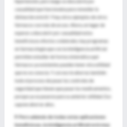
hipertensión, pero luego se descubrió por
casualidad que funcionaba para remediar la
disfunción eréctil. Y hay otros ejemplos de otros
fármacos con más de un uso. Ahora, en lugar de
esperar a descubrir por casualidad estos
beneficiosos efectos colaterales, hay programas
en farmacología que con la inteligencia artificial
permiten estudiar de forma sistemática qué
fármacos ya existentes pueden tener otra utilidad
que no se conocía. Y con eso te ahorras también
todo el proceso de pasar los controles de
seguridad que tienen que pasar los medicamentos,
porque ya se pasaron para su anterior utilidad. Eso
supone ahorrar años.
P. Pero además de todas estas aplicaciones
beneficiosas, la inteligencia artificial está muy