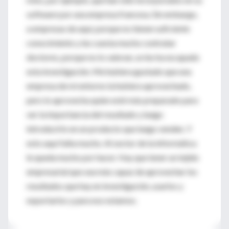
software por una empresa francesa. Sin embargo,
a empresas de aquí, porque no tienen suficiente
conocimiento y les cuesta mucho contratar
doctores, porque no lo valoran, se les ha escapado
esta investigación. Me hubiera gustado que una
empresa de mi entorno la hubiera aprovechado,
pero lo aprovecha quien esté más preparado para
ver la importancia del resultado y luego
introducirlo en un producto que luego venden. Y
esto aquí falta mucho. Al sector de la informática
le queda mucho por hacer. Hay que tener un tejido
empresarial que sea más capaz de aprovechar los
resultados que hay en investigación, usarlos y
exportarlos y para eso estamos.