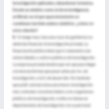
investigación aplicada y abandonar la básica.
Desde un ámbito como el de la inteligencia
artificial, en el que aparentemente se
combinan tan bien ambos ámbitos, ¿cómo ve
esta relación?
R.
Yo tengo muy clara una cosa: los gobiernos no
deberían financiar la investigación privada. La
financiación pública tiene que ir solamente a las
universidades y centros públicos de investigación.
La empresa privada tendría que ver que para llegar
a la innovación hay que pasar antes por la I, de
investigación, y la D, de desarrollo. No tendrían
que pedir subvenciones para hacer investigación
sino contratar a la universidad o a los organismos
públicos de investigación, si ellos no tienen un
departamento de investigación con su personal