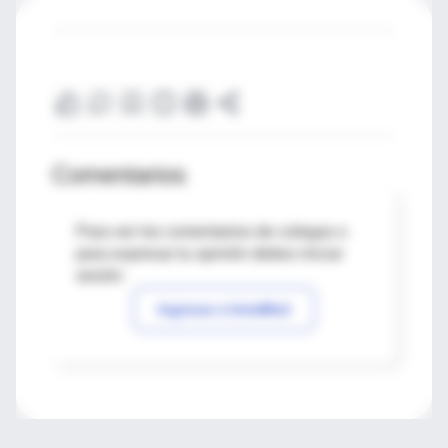
Comentarios
Para ver los comentarios de colegas o
para expresar tu opinión debes iniciar
sesión
Ingresar a IntraMed