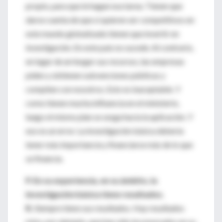
propio, para que le hagan esa tarea. Tienen que
darse cuenta de que si quieren ser competitivos en
este mundo globalizado tienen que invertir en
investigación. En este país no sucede. Al contrario,
en lugar de arriesgar sus recursos, las empresas
piden y obtienen subvenciones públicas y
compiten con nosotros. Esto es inaceptable. Y
como tienen mucha influencia en el ministerio,
luego el mismo plan se sesga hacia la aplicación. Y
eso es un error. La investigación básica debería
tener más importancia y financiarse más de lo que
se financia.
P. En su experiencia, en su ámbito, la
investigación básica tiene resultados.
R.
Siempre tiene sus resultados. Hay resultados
míos, por ejemplo, que han sido incorporados en su