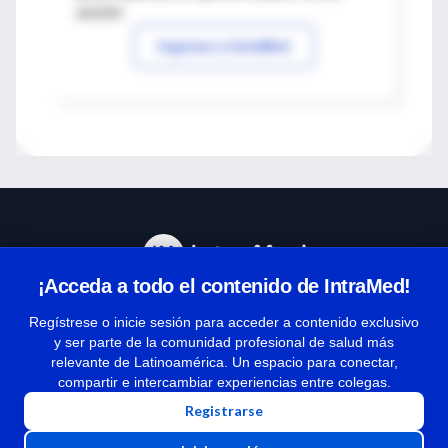
sesión
Ingresar a IntraMed
¡Acceda a todo el contenido de IntraMed!
Centro de Ayuda
Regístrese o inicie sesión para acceder a contenido exclusivo
y ser parte de la comunidad profesional de salud más
relevante de Latinoamérica. Un espacio para conectar,
Términos y condiciones
compartir e intercambiar experiencias entre colegas.
| Políticas de privacidad
Registrarse
| Todos los derechos reservados | Copyright 1997-2026