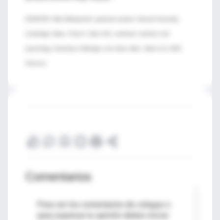
(FUENTES: Matt Killingsworth, graduate student, Harvard University,
Cambridge, Mass.; Peter A. Ubel, M.D., professor, medicine and
psychology, University of Michigan, Ann Arbor, Mich.; March 20, 2009,
Science
).
Comentarios
Para ver los comentarios de colegas o
para expresar tu opinión debes iniciar