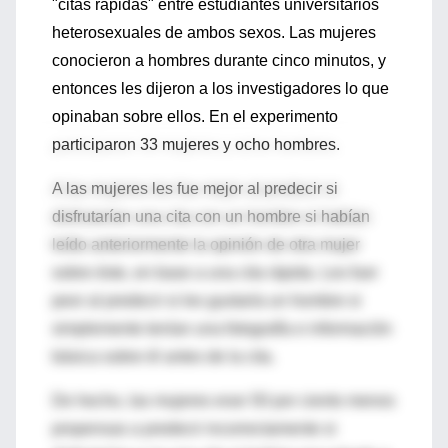
"citas rápidas" entre estudiantes universitarios
heterosexuales de ambos sexos. Las mujeres
conocieron a hombres durante cinco minutos, y
entonces les dijeron a los investigadores lo que
opinaban sobre ellos. En el experimento
participaron 33 mujeres y ocho hombres.
A las mujeres les fue mejor al predecir si
disfrutarían una cita con un hombre si habían
leído anteriormente la opinión de otra mujer
sobre éste, en base a una cita rápida. Les fuer
peor al predecir si les gustaría un hombre si
simplemente tenían una fotografía e información
básica sobre él antes de la cita.
De hecho, las mujeres eran 50 por ciento menos
propensas a predecir incorrectamente si