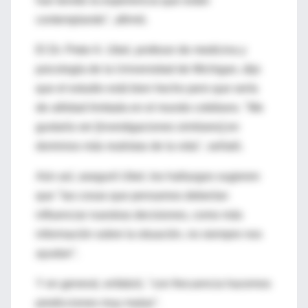
han tenido la experiencia que están
contemplando", afirmó.
El Dr. Peter A. Ubel, profesor de medicina y
psicología de la Universidad de Michigan, dijo
que el estudio está bien hecho pero que sería
de utilidad limitada en el mundo cotidiano. "Me
gustaría ver [investigaciones similares] en
dominios más realistas de la vida", señaló.
Aún así, aseguró Ubel, los hallazgos sugieren
que "las cosas que pensamos deberían
influenciar nuestras decisiones, como más
información sobre la situación, no siempre nos
ayudan".
Y en general, enfatizó, "con frecuencia hacemos
predicciones muy malas".