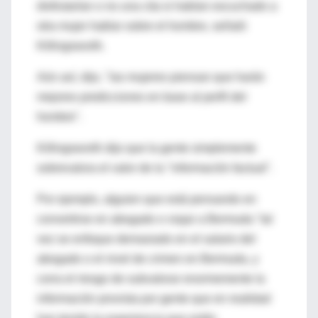
disfrutarían o no una cita si habían escuchado a
otra mujer hablar sobre el hombre, señaló
Killingsworth.
Aún así, dijo, "las mujeres piensan que harán
mejores predicciones en base al perfil del
hombre".
Killingsworth dijo que la gente simplemente
sobrevalora el valor de la "información factual".
Por ejemplo, alguien que está pensando en
convertirse en abogado o viajar a Bermuda "tal
vez se enfoque demasiado en el salario del
abogado o el nivel de crimen en Bermuda, y
corra el riesgo de subvalorar enormemente la
información provista por gente que en realidad