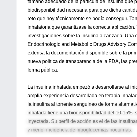
tamaño adecuado de la partícula de insulina que p
biodisponibilidad necesaria para que dicha cantid
reto que hoy técnicamente se podía conseguir. Tan 
inhalatoria que garantizase la correcta aplicació
investigaciones sobre la insulina alcanzada. Una d
Endocrinologic and Metabolic Drugs Advisory Com
extensa la documentación disponible sobre la prim
nueva política de transparencia de la FDA, las pr
forma pública.
La insulina inhalada empezó a desarrollarse al ini
amplia experiencia desarrollada en terapia inhala
la insulina al torrente sanguíneo de forma alterna
inhalada tiene una biodisponibilidad del 10-15%, s
inyectada. Su perfil de acción es el de las insulin
y menor incidencia de hipoglucemias nocturnas.