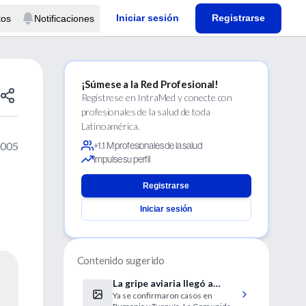
Iniciar sesión
Registrarse
tos
Notificaciones
¡Súmese a la Red Profesional!
Regístrese en IntraMed y conecte con
profesionales de la salud de toda
Latinoamérica.
2005
+1.1 M profesionales de la salud
Impulse su perfil
Registrarse
Iniciar sesión
Contenido sugerido
La gripe aviaria llegó a
Ya se confirmaron casos en
Europa, que ya intenta