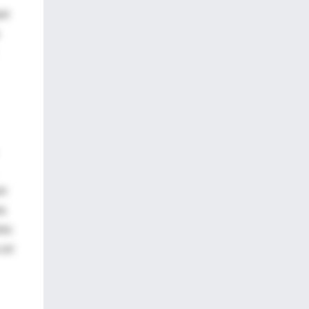
or
on
ma
res
 un