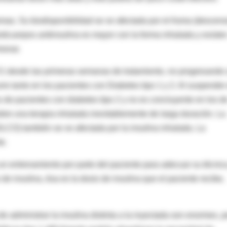
lemas. Su biodisponibilidad se ve afectada por el Asma (descens
ticuerpos antiinsulina es mayor con la forma inhalada y existe
monar.
V1 desde las primeras semanas de tratamiento, no progresando 
re tanto en los pacientes con Diabetes tipo 1 y 2. Al suspender 
os de pacientes con diabetes tipo 2 y no es concluyente en los d
re una terapia inhalada inevitablemente de larga duración. La
LCO) también se ve afectada por la insulina inhalada. La
e.
n entrenamiento por parte del paciente para adecuar su técnica
de insulina, ésa es la dosis de insulina que el paciente recibe,
e administrar la insulina distinta a la inyectada son enormes, p