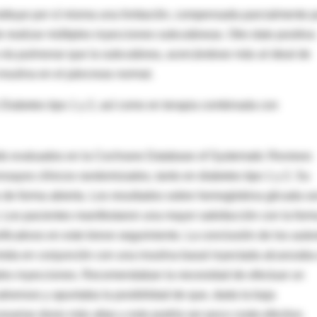
stituye por sí misma una limitación, compensada parcialmente p
e realizar múltiples inyecciones subcutáneas. Otro dato positiva
a vía pulmonar que la subcutánea, acercándose más al ideal de
 insulina en el páncreas normal.
n Diabetes tipo 1 y 2, así como en terapia combinada con
sido evaluados en la Cochrane Database of Systematic Reviews
nsayos clínicos randomizados, tanto en diabetes tipo 1 y 2. Su
 de forma abierta. Los resultados sobre hemoglobina glicada s
 Los pacientes manifestaron una mayor satisfacción con la for
ficativos en este breve seguimiento. La conclusión de los auto
omida en conjunción con una insulina basal inyectada alcanzaba
ples inyecciones. Recomendaban la necesidad de efectuar un
dversos y apuntaba la posibilidad de que, dada la baja
esarias dosis más altas y esto podría ser poco coste-efectivo.