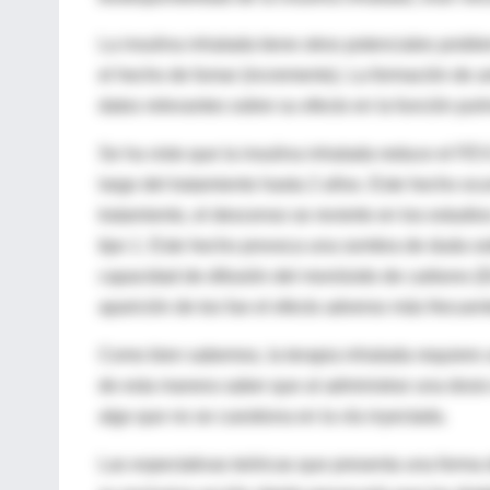
La insulina inhalada tiene otros potenciales prob
el hecho de fumar (incremento). La formación de an
datos relevantes sobre su efecto en la función pul
Se ha visto que la insulina inhalada reduce el FE
largo del tratamiento hasta 2 años. Este hecho ocur
tratamiento, el descenso se revierte en los estudi
tipo 1. Este hecho provoca una sombra de duda sob
capacidad de difusión del monóxido de carbono (D
aparición de tos fue el efecto adverso más frecuent
Como bien sabemos, la terapia inhalada requiere u
de esta manera saber que al administrar una dosis 
algo que no se cuestiona en la vía inyectada.
Las expectativas teóricas que presenta una forma d