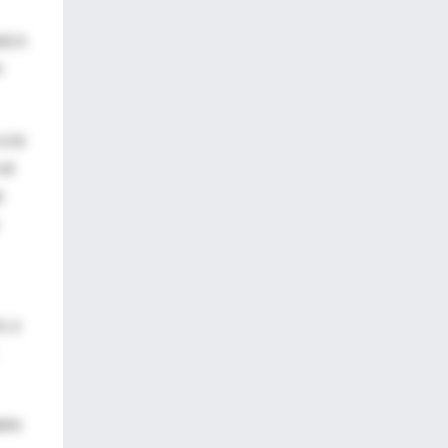
o) o
n
a lo
el
e
, y
ero