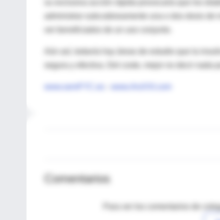
su exclusiva acción rápida provocaría que los diab
administrar subcutáneamente una o dos dosis de ins
ver beneficiados de un uso conjunto.
Aún así, todavía hay áreas de estudio que la insul
segura y efectiva. Del coste, mejor no decir nada p
www.semFYC.es
-
www.ArsXXI.com
Comentarios
Para ver los comentarios de coleg