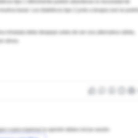
éticos tipo 1 difícilmente podrán abandonar la necesidad de
ulina basal. Los diabéticos tipo 2 junto a terapia oral se podrí
ina inhalada debe despejar antes de ser una alternativa válida,
or ahora.
as o para expresar tu opinión debes iniciar sesión