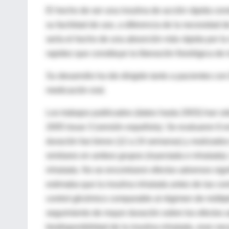
El hecho de ser una insulina de acción rápida con
su facilidad de uso, a diferencia de la necesidad d
sería el hecho de una absorción más rápida por l
rapidez que constituye la liberación fisiológica de
Su desarrollo ha ido dirigido tanto a pacientes co
medicación oral.
Los trabajos publicados (datos hasta 2003) han 
2005 Issue 3 (versión española). Se evaluaron 6 e
duración fue breve (12 a 24 semanas) y realizados
similares en ambos grupos (inyectada e inhalada).
inhalada. No se encontraron efectos adversos signi
estimaba que la insulina inhalada antes de las c
control glicémico comparable al régimen de múlti
seguimiento de mayor duración sobre los efectos a
biodisponibilidad de la insulina inhalada, eran nec