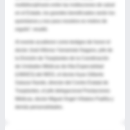
multidisciplinario entre las instituciones de salud
en el Estado, los grandes beneficiados serán los
queretanos y eso para nosotros es motivo de
orgullo”, resaltó.
Al evento acudieron como testigos de honor el
doctor José Alfonso Yamamoto Nagano, jefe de
la División de Trasplantes de la Coordinación
de Unidades Médicas de Alta Especialidad
(UMAES) del IMSS, el doctor Ayax Gilberto
Salazar Nando, director del Centro Estatal de
Trasplantes, el jefe delegacional Prestaciones
Médicas, doctor Miguel Ángel Villatoro Padilla y
demás personalidades.