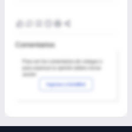
Comentarios
Para ver los comentarios de colegas o
para expresar tu opinión debes iniciar
sesión
Ingresar a IntraMed