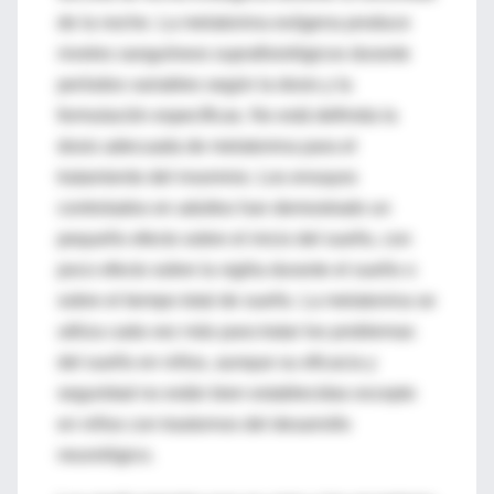
de la noche. La melatonina exógena produce
niveles sanguíneos suprafisiológicos durante
períodos variables según la dosis y la
formulación específicas. No está definida la
dosis adecuada de melatonina para el
tratamiento del insomnio. Los ensayos
controlados en adultos han demostrado un
pequeño efecto sobre el inicio del sueño, con
poco efecto sobre la vigilia durante el sueño o
sobre el tiempo total de sueño. La melatonina se
utiliza cada vez más para tratar los problemas
del sueño en niños, aunque su eficacia y
seguridad no están bien establecidas excepto
en niños con trastornos del desarrollo
neurológico.