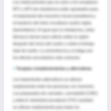
Los medicamentos que se unen a los receptores
MT1 y MT2 de melatonina están aprobados para
el tratamiento del insomnio inicial (ramelteon) y
el trastorno del ritmo circadiano sueño-vigilia
(tasimelteon). Al igual que la melatonina, estos
fármacos tienen poco efecto sobre la vigilia
después del inicio del sueño o sobre el tiempo
total de sueño. La somnolencia y la fatiga son
los efectos secundarios más comunes.
>
Terapias complementarias y alternativas
Los tratamientos alternativos se utilizan
ampliamente entre las personas con insomnio.
Los preparados de cannabis, cannabidiol (CBD)
y delta-9- tetrahidrocannabinol (THC) también
se utilizan ampliamente para tratar los