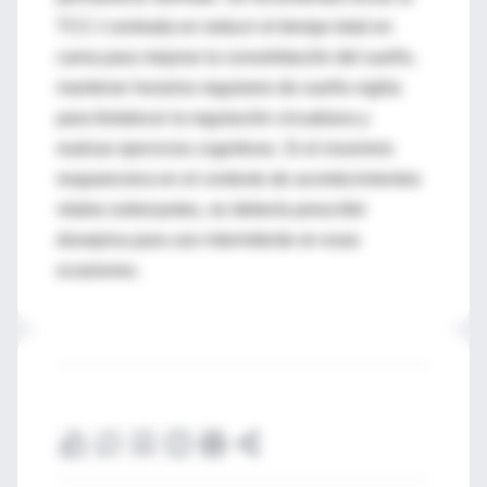
TCC-I centrada en reducir el tiempo total en
cama para mejorar la consolidación del sueño,
mantener horarios regulares de sueño-vigilia
para fortalecer la regulación circadiana y
realizar ejercicios cognitivos. Si el insomnio
reapareciera en el contexto de acontecimientos
vitales estresantes, se debería prescribir
doxepina para uso intermitente en esas
ocasiones.