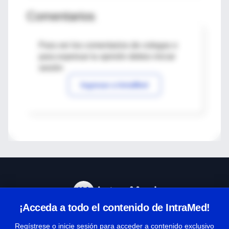
Comentarios
Para ver los comentarios de colegas o
para expresar tu opinión debes iniciar
sesión
Ingresar a IntraMed
¡Acceda a todo el contenido de IntraMed!
Centro de Ayuda
Regístrese o inicie sesión para acceder a contenido exclusivo