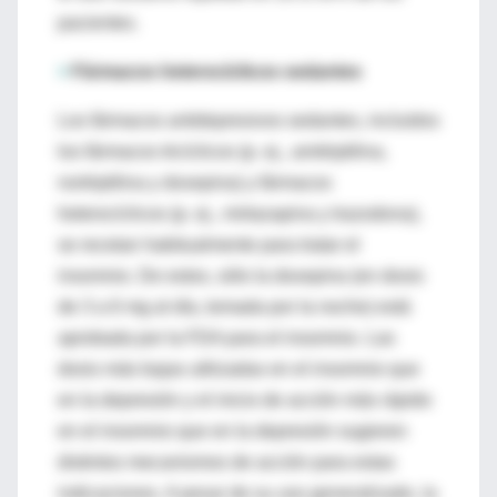
pacientes.
>
Fármacos heterocíclicos sedantes
Los fármacos antidepresivos sedantes, incluidos
los fármacos tricíclicos (p. ej., amitriptilina,
nortriptilina y doxepina) y fármacos
heterocíclicos (p. ej., mirtazapina y trazodona),
se recetan habitualmente para tratar el
insomnio. De estos, sólo la doxepina (en dosis
de 3 a 6 mg al día, tomada por la noche) está
aprobada por la FDA para el insomnio. Las
dosis más bajas utilizadas en el insomnio que
en la depresión y el inicio de acción más rápido
en el insomnio que en la depresión sugieren
distintos mecanismos de acción para estas
indicaciones. A pesar de su uso generalizado, la