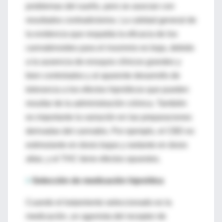
problemas del sueño, pero se asocian con
resultados contradictorios. La calidad general de
la evidencia que respalda la eficacia de los
cannabinoides para el insomnio es baja, debido
a la ausencia de ensayos clínicos grandes y
bien controlados y al aparente desarrollo de
tolerancia a los efectos hipnóticos que pueden
resultar de la administración crónica. También
es importante la variación en las preparaciones
derivadas del cannabis. Por ejemplo, el CBD es
estimulante en dosis bajas y sedante en dosis
altas, y el THC tiene efectos opuestos.
>
Selección de medicación hipnótica
Cuando el tratamiento seleccionado es la
medicación, un agonista del receptor de