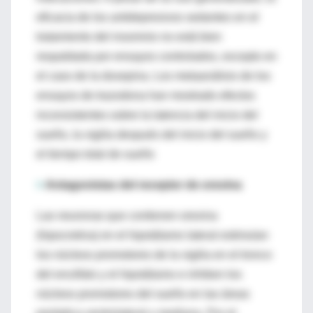
eficacia de los antidepresivos sedantes en el
tratamiento del insomnio no está bien
respaldada por ensayos controlados, excepto en
el caso de la doxepina. Los metaanálisis de los
ensayos de trazodona han mostrado efectos
inconsistentes sobre la latencia del inicio del
sueño, la vigilia después del inicio del sueño y
el tiempo total de sueño
>
Antagonistas del receptor de orexina
Las neuronas que contienen orexina
(hipocretina) en el hipotálamo lateral estimulan
los núcleos promotores de la vigilia en el tronco
del encéfalo y el hipotálamo e inhiben los
núcleos promotores del sueño en las áreas