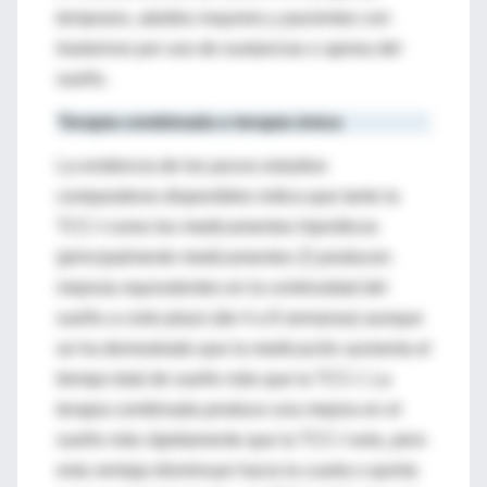
temprano, adultos mayores y pacientes con
trastornos por uso de sustancias o apnea del
sueño.
Terapia combinada o terapia única
La evidencia de los pocos estudios
comparativos disponibles indica que tanto la
TCC-I como los medicamentos hipnóticos
(principalmente medicamentos Z) producen
mejoras equivalentes en la continuidad del
sueño a corto plazo (de 4 a 8 semanas) aunque
se ha demostrado que la medicación aumenta el
tiempo total de sueño más que la TCC-I. La
terapia combinada produce una mejora en el
sueño más rápidamente que la TCC-I sola, pero
esta ventaja disminuye hacia la cuarta o quinta