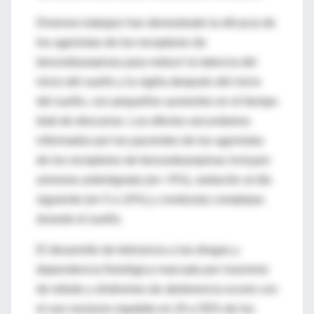
Diversos trabajos han demostrado la eficacia de
los agonistas de los receptores de
benzodiazepinas para reducir la latencia del
inicio del sueño y la vigilia después del inicio
del sueño, con pequeños aumentos en el tiempo
total de descanso. Los efectos secundarios
informados por los pacientes de los agonistas
de los receptores de benzodiazepinas incluyen
amnesia anterógrada (en <5%), sedación al día
siguiente (en 5 a 10%) y conductas complejas
durante el sueño.
El desarrollo de tolerancia a las drogas y
dependencia fisiológica marcada por insomnio
de rebote y síndromes de abstinencia ocurre con
el uso nocturno repetido en 20 a 50% de los