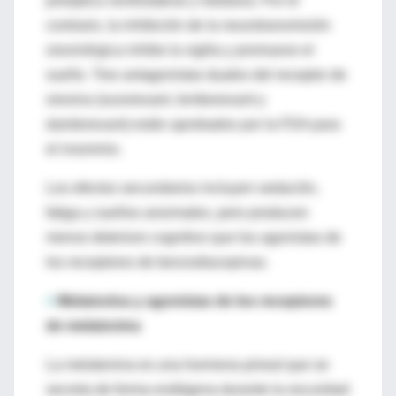
preóptica ventrolateral y mediana. Por el
contrario, la inhibición de la neurotransmisión
orexinérgica inhibe la vigilia y promueve el
sueño. Tres antagonistas duales del receptor de
orexina (suvorexant, lemborexant y
daridorexant) están aprobados por la FDA para
el insomnio.
Los efectos secundarios incluyen sedación,
fatiga y sueños anormales, pero producen
menos deterioro cognitivo que los agonistas de
los receptores de benzodiacepinas.
>
Melatonina y agonistas de los receptores
de melatonina
La melatonina es una hormona pineal que se
secreta de forma endógena durante la oscuridad