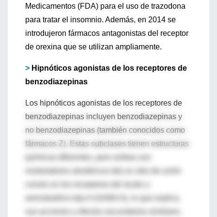
Medicamentos (FDA) para el uso de trazodona
para tratar el insomnio. Además, en 2014 se
introdujeron fármacos antagonistas del receptor
de orexina que se utilizan ampliamente.
>
Hipnóticos agonistas de los receptores de
benzodiazepinas
Los hipnóticos agonistas de los receptores de
benzodiazepinas incluyen benzodiazepinas y
no benzodiazepinas (también conocidos como
fármacos Z). Estas subclases tienen estructuras
químicas diferentes, pero ambas son
moduladores alostéricos de} un sitio de unión
común en los receptores del ácido γ-
aminobutírico tipo A (GABA A), lo que explica
sus acciones y efectos secundarios similares.