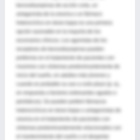
benzodiazepinas de acción corta, un
antagonista de la orexina o un fármaco
heterocíclico en dosis bajas es una primera
opción razonable en la mayoría de los
escenarios clínicos. Los agonistas de los
receptores de benzodiazepinas pueden
preferirse en el tratamiento de pacientes con
insomnio con síntomas predominantemente de
inicio del sueño, en adultos más jóvenes y
cuando es probable su uso a corto plazo (p. ej.,
en respuesta a factores estresantes agudos o
periódicos). Se pueden preferir fármacos
heterocíclicos en dosis bajas o antagonistas de
orexina en el tratamiento de pacientes con
síntomas predominantemente relacionados con
el mantenimiento del sueño o el despertar