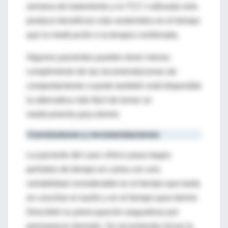
semana de tratamiento y la TCC-I utilizada sola
produce beneficios más sostenidos en el tiempo
que la medicación o la terapia combinada.
Algunos pacientes pueden tener menos
cumplimiento de las recomendaciones de
comportamiento cuando también está disponible
la alternativa más fácil de tomar un
medicamento para dormir.
Conclusiones y recomendaciones
La paciente del caso clínico pasa largos
períodos de tiempo en cama con una
variabilidad considerable en el tiempo que tarda
en conciliar el sueño y en el tiempo para dormir.
Describió su preocupación angustiosa por
permanecer dormido. Se recomienda iniciar la