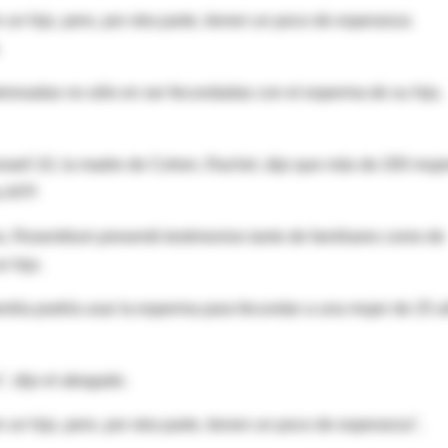
n hijo, pero, por otra parte, tienen un poco de esperanza
s
teresadas no sólo en ser fecundadas con el esperma de su hijo,
israelí 10, la madre de Cohen, Rachel, dijo que más de 200 muj
s AFP.
s, Rosenblum presentó testimonios tanto de familiares como de
 hijo.
familia podría usar la esperma para fecundar a una mujer de 25 
, dijo el abogado.
un hijo, pero, por otra parte, tienen un poco de esperanza",