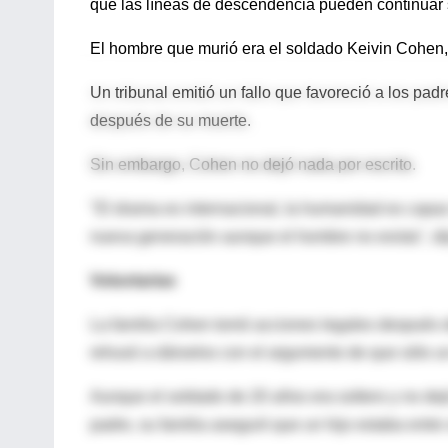
que las líneas de descendencia pueden continuar 
El hombre que murió era el soldado Keivin Cohen, 
Un tribunal emitió un fallo que favoreció a los pa
después de su muerte.
Sin embargo, Cohen no dejó nada por escrito.
"El drama es internacional, la humanidad es capaz
nueva generación aunque el hombre no exista", d
Voluntarias
La familia Cohen tomó acciones legales después d
rehusó a dárselos con el argumento de que sólo u
Aunque el soldado de 20 años era soltero y no dej
padre, su familia aseguró que un hijo estaba entre