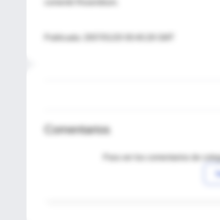
comentó Rosenblum.
Publicada: 2007/01/20 00:40:28 GMT
Comentarios
Para ver los comentarios de coleg
I