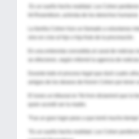
Es un sueño hecho realidad. Los Cohen perdieron u
Irit Rosenblum, activista de los derechos humano
La familia Cohen hizo un llamado a voluntarias in
sino en criar al hijo o hija fruto de la procreación.
En una entrevista concedida al canal de noticias 
se ofrecieron, según informó la agencia de noticia
Durante todo el proceso legal que duró cuatro año
amigos de los deseos de Keivin Cohen por tener un
El lunes un tribunal en Tel Aviv dictaminó que la 
quien acordó ser la madre.
"Fue un gran logro pese a que tomó mucho tiempo"
"Es un sueño hecho realidad. Los Cohen perdieron 