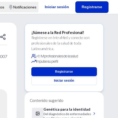
Iniciar sesión
Registrarse
tos
Notificaciones
¡Súmese a la Red Profesional!
Regístrese en IntraMed y conecte con
profesionales de la salud de toda
Latinoamérica.
2007
+1.1 M profesionales de la salud
Impulse su perfil
Registrarse
Iniciar sesión
Contenido sugerido
Genética para la identidad
Del diagnóstico de enfermedades