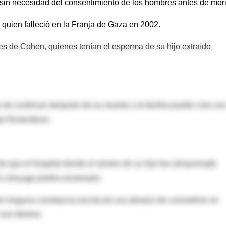
sin necesidad del consentimiento de los hombres antes de mori
quien falleció en la Franja de Gaza en 2002.
dres de Cohen, quienes tenían el esperma de su hijo extraído
 de continuar después de su muerte y la familia puede criar un
ijo Rosenblum.
e que el hospital donde el semen de su hijo fue almacenado
n cónyuge podría reclamarlo.
ó ninguna constancia escrita de sus deseos de convertirse en
 sus deseos.