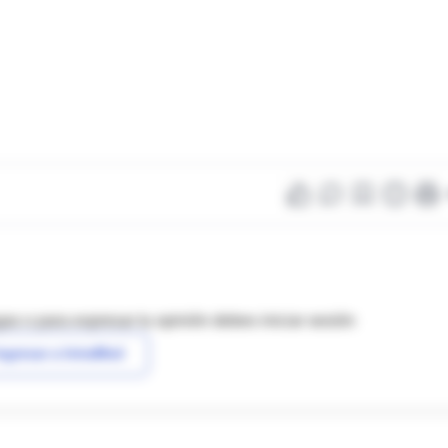
as o para expresar tu opinión debes iniciar sesión
ngresar a IntraMed