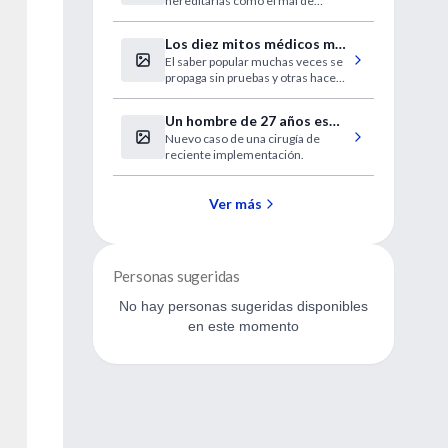
hereditarias como el mal de
Alzheimer a los estudios de
filiación e identificación de
Los diez mitos médicos más
personas, los análisis de ADN
El saber popular muchas veces se
populares desterrados por
abren las puertas para un
propaga sin pruebas y otras hace
conocimiento cada vez más íntimo
los investigadores
grandes aportes a la salud general.
y personal a través del
reencuentro con la identidad
Un hombre de 27 años es
biológica.
Nuevo caso de una cirugía de
sometido a un trasplante
reciente implementación.
de cara en París
Ver más
Personas sugeridas
No hay personas sugeridas disponibles
en este momento