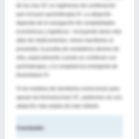
de las vías SC en regímenes de combinación
que incluyen quimioterapia IV. La adopción
depende de la navegación de complejidades
económicas y logísticas—incluyendo dosis más
altas de medicamentos, menor reembolso al
proveedor, la prueba de verdaderos ahorros de
silla, especialmente cuando se combinan con
quimioterapia, y la competencia emergente de
biosimilares IV.
Si los modelos de reembolso evolucionan para
apoyar las formulaciones SC, podremos ver una
adopción más amplia de este método.
Conclusión