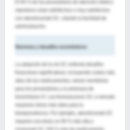
El 85 % de los proveedores de atención médica
reportaron estar satisfechos o muy satisfechos
con atezolizumab SC, citando la facilidad de
administración.
Barreras y desafíos económicos
La adopción de la vía SC enfrenta desafíos
financieros significativos, incluyendo costos más
altos de los medicamentos, menor reembolso
para los proveedores y la amenaza de
biosimilares IV. Las formulaciones SC a menudo
requieren dosis más altas para la
bioequivalencia. Por ejemplo, atezolizumab SC
requiere una dosis un 56 % más alta y
nivolumab SC 150 % más de medicamento.