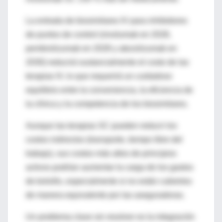
La entrada de biosimilares IV para inhibidores
de puntos de control (nivolumab en 2028,
pembrolizumab en 2028 y atezolizumab en
2030) reducirá sustancialmente el costo de las
terapias IV, lo que requerirá un cuidadoso
equilibrio entre la conveniencia, la eficiencia de
la clínica y la competencia de los biosimilares.
Aunque las terapias SC pueden reducir los
costos indirectos (transporte, tiempo libre del
trabajo), sus costos más altos de principios
activos podrían aumentar la carga de los gastos
de bolsillo, especialmente si no están cubiertos
de manera equivalente por las aseguradoras.
Un problema clave sin resolver es la integración