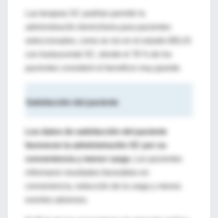
Las terapias SC podrían permitir la
administración domiciliaria para pacientes
seleccionados, como se vio en el estudio BELIS
con trastuzumab SC, donde el 78 % de los
pacientes consideró el beneficio muy grande.
Satisfacción del paciente
Los datos de satisfacción del paciente
favorecen la administración SC por su
conveniencia y menor carga.
Los pacientes
informaron resultados favorables en
conveniencia, reducción de la carga y menos
eventos adversos.