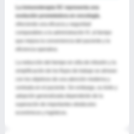
La inmunoterapia SC representa una
evolución prometedora en oncología
,
ofreciendo una eficacia y seguridad
comparables a la administración IV, al tiempo
que mejora la conveniencia del paciente y la
eficiencia operativa.
La reducción del tiempo en silla de infusión y la
simplificación de los flujos de trabajo se alinean
con los objetivos de una atención moderna y
centrada en el paciente. Sin embargo, su éxito y
adopción generalizada dependerán de la
superación de importantes obstáculos
económicos y logísticos.