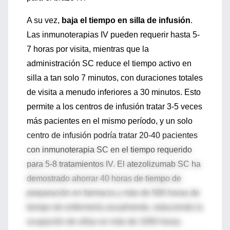
A su vez,
baja el tiempo en silla de infusión
.
Las inmunoterapias IV pueden requerir hasta 5-
7 horas por visita, mientras que la
administración SC reduce el tiempo activo en
silla a tan solo 7 minutos, con duraciones totales
de visita a menudo inferiores a 30 minutos. Esto
permite a los centros de infusión tratar 3-5 veces
más pacientes en el mismo período, y un solo
centro de infusión podría tratar 20-40 pacientes
con inmunoterapia SC en el tiempo requerido
para 5-8 tratamientos IV. El atezolizumab SC ha
demostrado ahorrar 40 horas de tiempo de
preparación en farmacia y más de 500 horas de
tiempo de enfermería anualmente, reduciendo la
ocupación de sillas en más de 1000 horas.