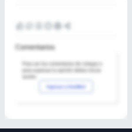
Comentarios
Para ver los comentarios de colegas o
para expresar tu opinión debes iniciar
sesión
Ingresar a IntraMed