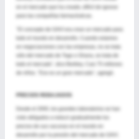
en el mercado que ha creado, difícil de ignorar
para las compañías farmacéuticas.
"El concepto de GAVI era crear un mercado para
todo el mundo en desarrollo. Cuando estamos
en negociaciones con las empresas, no se trata
sólo del mercado de Togo o Ghana, se trata de
todo el mercado", dice Berkley. Casi 75 millones
de niños. "Eso es un gran mercado", agregó.
PRECIOS REBAJADOS
Desde el 2000, los grandes laboratorios se han
visto obligados a reducir gradualmente los
precios de sus vacunas en el mundo en
desarrollo por la presión del mercado de GAVI.