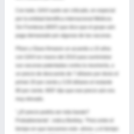
Con todo, GAVI suele ser criticado, en especial
por la entidad benéfica internacional Médicos
Sin Fronteras (MSF) que dice que el grupo aún
paga demasiado por algunas de las vacunas.
Pfizer y Glaxo firmaron un acuerdo a 10 años
con GAVI en marzo del 2010 para suministrar
sus vacunas patentadas contra la neumonía, a
un precio de descuento de 7 dólares por dosis el
primer 20 por ciento y 3,50 dólares el restante
80 por ciento. MSF dijo que ese precio aún era
muy elevado.
"¿El precio podría ser más barato?
Probablemente", indica Berkley. "Pero entre el
tiempo en que lanzamos esto -ahora- y el tiempo