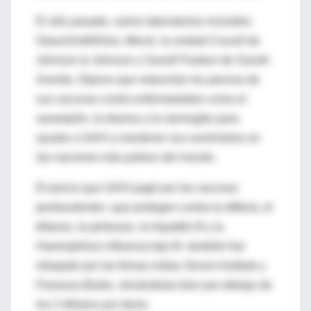
El año pasado, varios laboratorios incluidos
GlaxoSmithKline, Merck, la unidad Crucell de
Johnson & Johnson y Sanofi Pasteur de Sanofi-
Aventis. Dijeron que reducirían los precios de
sus vacunas contra enfermedades como el
sarampión, la diarrea y la meningitis para
ayudar a GAVI a mantener sus suministros en
las naciones más pobres del mundo.
El precio que GAVI pagó por las vacunas
pentavalentes -que protegen contra la difteria, el
tétanos, la pertussis, la hepatitis B y la
Haemophilus influenza tipo B- también fue
rebajado por las firmas indias Serum Institute y
Panacea Biotec, llevándolas bien por debajo de
los 2 dólares por dosis.