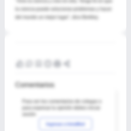
"Amo la ciencia y creo en ella. Tengo fe en que
la ciencia puede solucionar problemas y hacer
del mundo un mejor lugar", dice Berkley.
Comentarios
Para ver los comentarios de colegas o
para expresar tu opinión debes iniciar
sesión
Ingresar a IntraMed