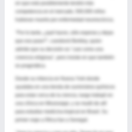
en que esto posiblemente tendrá más
competencia en el mercado, 500.000 niños
hubieran muerto por enfermedad neumocócica.
"Por lo tanto, ¿qué haces, sólo esperas y dejas
que eso pase?", cuestionó Berkley, quien
admite que su decisión es "casi como una
creencia religiosa", pero insiste en que también
es pragmática.
Desde su infancia en Nueva York donde
ayudaba en una tienda de suministros químicos
para estar cerca de la ciencia, luego trabajó en
una clínica en Mississippi, y se mudó de allí
para estudiar medicina tropical en Brasil. Su
primer viaje a África fue a Senegal.