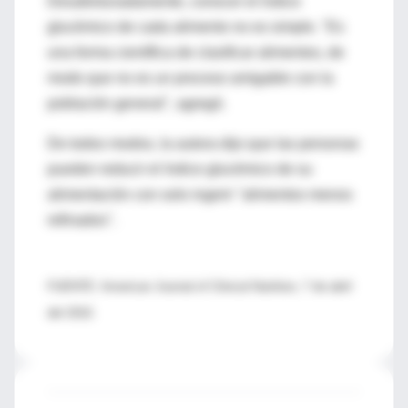
Desafortunadamente, conocer el índice
glucémico de cada alimento no es simple. "Es
una forma científica de clasificar alimentos, de
modo que no es un proceso amigable con la
población general", agregó.
De todos modos, la autora dijo que las personas
pueden reducir el índice glucémico de su
alimentación con solo ingerir "alimentos menos
refinados".
FUENTE: American Journal of Clinical Nutrition, 7 de abril
del 2010.