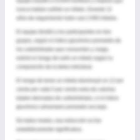
equipo estudió a 53.644 hombres y mujeres que
nunca habían sufrido un infarto. Durante 12
años de seguimiento hubo casi 2.000 infartos.
El equipo dividió a los participantes en tres
grupos, según el índice glucémico promedio de
los carbohidratos que consumían y, luego,
estimó el riesgo de sufrir un infarto según la
composición de la dieta individual.
El riesgo de tener un infarto disminuyó un 12 por
ciento por cada 5 por ciento extra de calorías
totales derivadas de carbohidratos, si el índice
glucémico alimentario promedio era bajo.
De todos modos, esa reducción no fue
estadísticamente significativa.