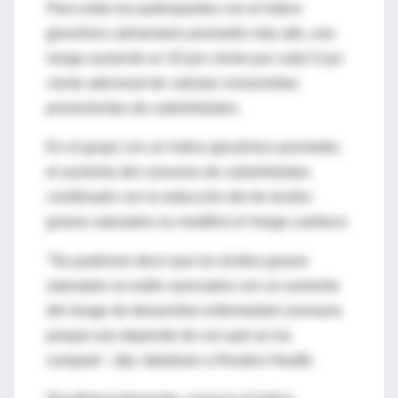
Pero entre los participantes con el índice
glucémico alimentario promedio más alto, ese
riesgo aumentó un 33 por ciento por cada 5 por
ciento adicional de calorías consumidas
provenientes de carbohidratos.
En el grupo con un índice glucémico promedio,
el aumento del consumo de carbohidratos
combinado con la reducción del de ácidos
grasos saturados no modificó el riesgo cardiaco.
"No podemos decir que los ácidos grasos
saturados no estén asociados con un aumento
del riesgo de desarrollar enfermedad coronaria
porque eso depende de con qué se los
compare", dijo Jakobsen a Reuters Health.