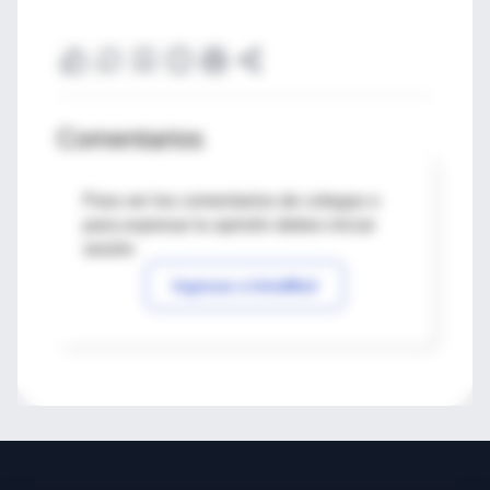
Comentarios
Para ver los comentarios de colegas o
para expresar tu opinión debes iniciar
sesión
Ingresar a IntraMed