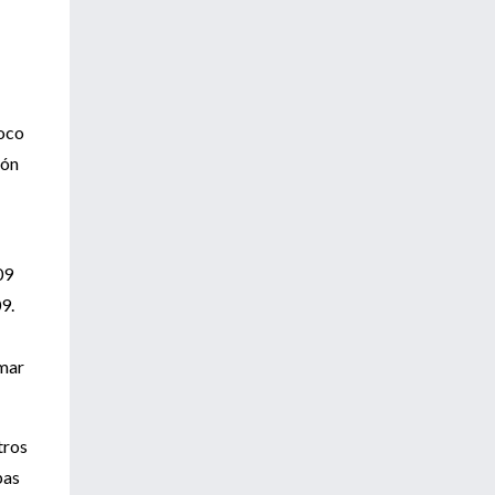
poco
ión
09
9.
rmar
tros
pas