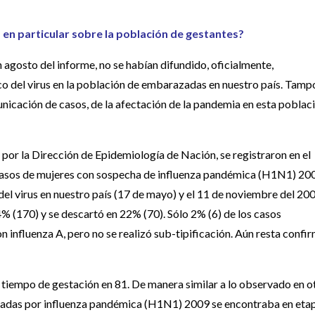
 en particular sobre la población de gestantes?
 agosto del informe, no se habían difundido, oficialmente,
 del virus en la población de embarazadas en nuestro país. Tam
nicación de casos, de la afectación de la pandemia en esta poblac
por la Dirección de Epidemiología de Nación, se registraron en el
6 casos de mujeres con sospecha de influenza pandémica (H1N1) 20
 del virus en nuestro país (17 de mayo) y el 11 de noviembre del 200
% (170) y se descartó en 22% (70). Sólo 2% (6) de los casos
n influenza A, pero no se realizó sub-tipificación. Aún resta confi
 tiempo de gestación en 81. De manera similar a lo observado en o
rnadas por influenza pandémica (H1N1) 2009 se encontraba en eta