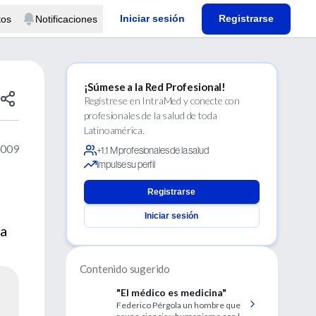
Iniciar sesión
Registrarse
tos
Notificaciones
¡Súmese a la Red Profesional!
Regístrese en IntraMed y conecte con
profesionales de la salud de toda
Latinoamérica.
2009
+1.1 M profesionales de la salud
Impulse su perfil
Registrarse
Iniciar sesión
ta
Contenido sugerido
"El médico es medicina"
Federico Pérgola un hombre que