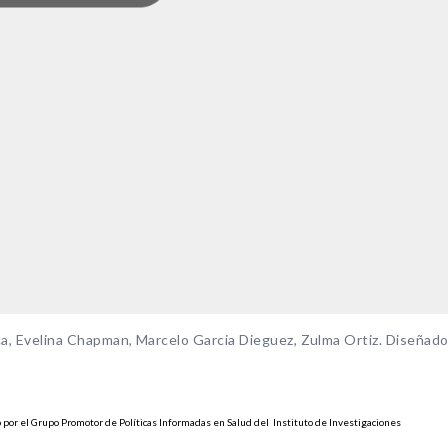
uca, Evelina Chapman, Marcelo Garcia Dieguez, Zulma Ortiz. Diseñad
 por el Grupo Promotor de Políticas Informadas en Salud del Instituto de Investigaciones