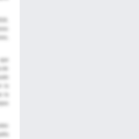
918,
anos
nes,
 que
a de
pudo
n la
s la
rpos
stos
paña