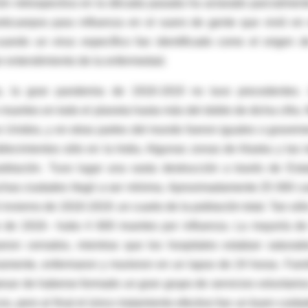
ión retrospectiva en la década pasada ha aclarado parcialment
ticuerpos para influenza en el suero de gente que vivió en
ando un virus específico fue identificado como el origen d
or entendimiento de la enfermedad.
, la gran pandemia de 1918-1919 no tuvo precedentes.
uertes en todo el planeta hasta más del doble de dicha cifra.
 Unidos, y en otras partes del mundo fueron iguales o gravem
lecimientos sólo en la India. Algunas zonas de Alaska y las i
oblación. Tuvo lugar una vasta destrucción a través de Est
muchas ciudades llegó a ser mínima. Aproximadamente 25 000 c
 invierno de 1918-1919: un cuarto de la población total. Tan sól
re de 1918– hubo 4 600 muertes por influenza. La mayoría de
ueron cerrados, mientras que los hospitales estaban saturad
iamente, enfermaron y murieron en un lapso de 24 horas. Fami
sar de haberse formado un gran grupo de servicios voluntario
s, pero al final el único tratamiento efectivo fue un buen cuida