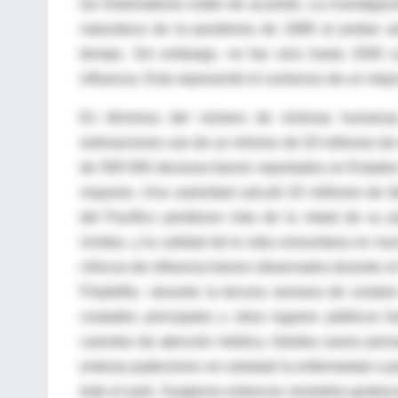
los historiadores están de acuerdo. La investigac
naturaleza de la pandemia de 1889 al probar an
tiempo. Sin embargo, no fue sino hasta 1930 cu
influenza. Esto representó el comienzo de un mej
En términos del número de víctimas humanas
estimaciones van de un mínimo de 20 millones de m
de 500 000 decesos fueron reportados en Estados
mayores. Una autoridad calculó 20 millones de fal
del Pacífico perdieron más de la mitad de su p
Unidos, y la calidad de la vida comunitaria en 
clínicos de influenza fueron observados durante el
Filadelfia –durante la tercera semana de octub
ciudades principales y otros lugares públicos f
carentes de atención médica. Adultos sanos prev
enteras padecieron en soledad la enfermedad a pe
todo el país. Surgieron entonces remedios grotesco