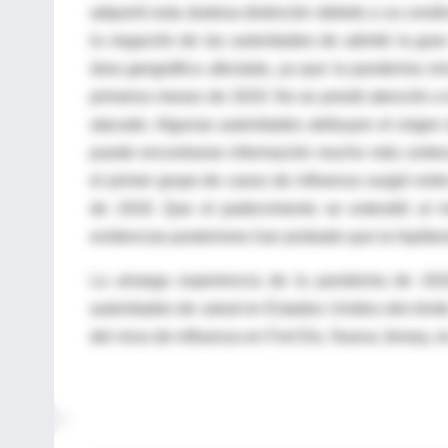
adquirió esta dudosa distinción debido a su condi
la negación de las autoridades de admitir la gran
área geográfica afectada, ya que la pandemia vino
primeros meses de 1919. No se prestó atención a 
atacado. Algunas autoridades atribuyen el origen
puede encontrarse información mucho más certera
el primer grupo de casos de influenza surgió entr
de 1918. Que el padecimiento se extendió al m
evidencias posteriores han probado que la hipótes
La amarga experiencia de la pandemia de 1918
autoridades de salud en Estados Unidos otro bro
del virus de influenza en Fort Dix, Nueva Jersey, 