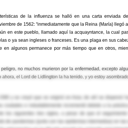
cterísticas de la influenza se halló en una carta enviada d
iembre de 1562: “inmediatamente que la Reina (María) llegó a
n en este pueblo, llamado aquí la acquayntance, la cual pa
selas o ya sean ingleses o franceses. Es una plaga en sus cabe
ue en algunos permanece por más tiempo que en otros, mien
 peligro, no muchos murieron por la enfermedad, excepto alg
ahora, el Lord de Lidlington la ha tenido, y yo estoy asombrad
580 y se creyó que se originó en Asia; de ahí se dispersó h
nas ciudades e indudablemente incrementó debido a la práctic
te los siguientes tres siglos, a pesar de que el seguimiento
ido de pandemias (junto con las epidemias intermedias) en las