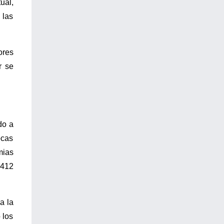
ual,
 las
ores
r se
do a
ocas
mias
 412
a la
 los