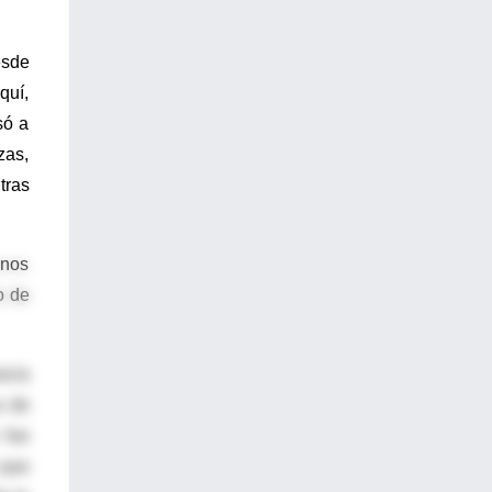
esde
quí,
só a
zas,
tras
unos
o de
acia
a de
 fue
 que