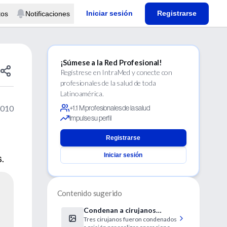
Iniciar sesión
Registrarse
tos
Notificaciones
¡Súmese a la Red Profesional!
Regístrese en IntraMed y conecte con
profesionales de la salud de toda
Latinoamérica.
2010
+1.1 M profesionales de la salud
Impulse su perfil
Registrarse
Iniciar sesión
.
Contenido sugerido
Condenan a cirujanos
Tres cirujanos fueron condenados
italianos