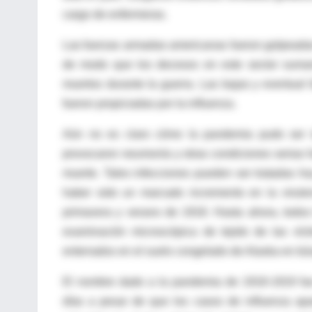
cargo de enfermeras.
Las fuerzas armadas americanas fueron golpeadas 
de modo que los decesos en este sector sumar
muertos durante la guerra. Las bajas y eventual
fueron propiciadas por la influenza.
Aún no es claro cómo la pandemia pudo ser tan
provocaron neumonía y otras condiciones serias fu
muerte. Tales infecciones pueden ser tratadas hoy
haber sido un marcado incremento en la virulen
primavera y verano de 1918. Hasta ahora, todos l
examinación microscópica de tejido de las ví
enterrados en el suelo congelado de Alaska en bú
El nombre dado a la pandemia de 1918-1919 fue 
días a pesar de que los casos de influenza ap