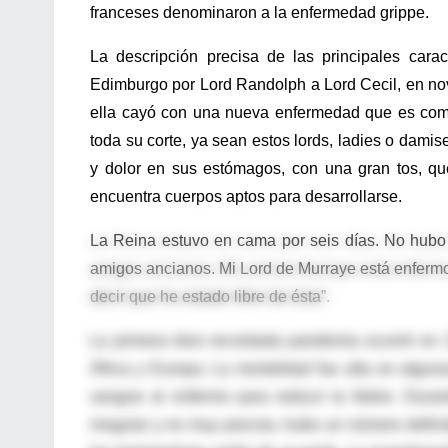
franceses denominaron a la enfermedad grippe.
La descripción precisa de las principales cara
Edimburgo por Lord Randolph a Lord Cecil, en nov
ella cayó con una nueva enfermedad que es comú
toda su corte, ya sean estos lords, ladies o dami
y dolor en sus estómagos, con una gran tos, q
encuentra cuerpos aptos para desarrollarse.
La Reina estuvo en cama por seis días. No hubo
amigos ancianos. Mi Lord de Murraye está enfermo 
decir que he estado libre de ésta”.
La primera bien recordada pandemia ocurrió en 1
África y Europa. La mortalidad fue alta en algu
sangrar al enfermo para reducir la fiebre. Duran
irregular y no muy preciso, hubo un número defin