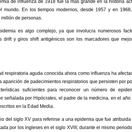
mia de influenza de 1918 fue la más grande en la historia act
el mundo. En los tiempos modernos, desde 1957 y en 1968,
 millón de personas.
pidemia es algo complejo, ya que involucra numerosos fact
s drift y giros shift antigénicos son los marcadores que mejo
d respiratoria aguda conocida ahora como influenza ha afecta
 aparición de padecimientos respiratorios que persisten por p
erísticas suficientes para reconocer un número de epide
 señalada por Hipócrates, el padre de la medicina, en el año
escritos en la Edad Media.
icio del siglo XV para referirse a una epidemia que fue atribuida 
tada por los ingleses en el siglo XVlll; durante el mismo periodo