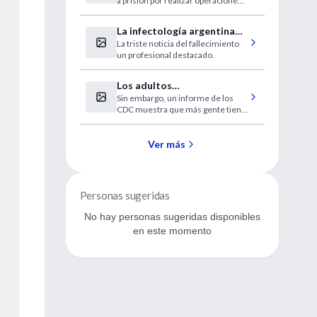
a prisión por realizar operaciones
innecesarias en un
establecimiento que la prensa
La infectología argentina
italiana bautizó como la “clínica del
La triste noticia del fallecimiento
de duelo
horror”, se informó ayer.
un profesional destacado.
Los adultos
Sin embargo, un informe de los
estadounidenses con HTA
CDC muestra que más gente tiene
se mantienen en 30 por
la hipertensión controlada.
ciento
Ver más
Personas sugeridas
No hay personas sugeridas disponibles
en este momento