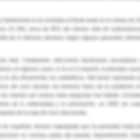
fuertemente al ser enviadas al frente oeste en el verano de 1
on 43 000, cerca de 80% del número total de norteameric
 falla de la ofensiva alemana, según algunos generales alema
 letal. Ciertamente, infecciones bacterianas secundarias
eron en algunos casos, si no en la mayoría, la principal caus
 en día eficazmente con antibióticos. Otro factor importante 
cia del virus durante las primeras fases de la pandemia e
os intentos por aclarar estas preguntas han fallado, incluida
ctimas de la enfermedad y la exhumación, en 1950, de cue
squeda de la cepa de virus relacionada.
flu española, término inapropiado que ha persistido hasta e
arecieron en muchas partes del planeta. Aparentemente, Es