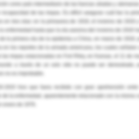
ción como país intermediario de las fuerzas aliadas y alemanas
 incapacidad de las tropas. Es difícil asegurar cuál fue la pri
 en tres olas: en la primavera de 1918, el invierno de 1918 y
la enfermedad hasta que la ola asesina del invierno de 1918 h
 de la primera ola de la epidemia a China, en marzo de 1918, 
 en los reportes de la armada americana, los cuales señalan
e las tropas estacionadas en Fort Riley, en Kansas, el 11 de m
undo a través de un solo sitio no puede ser demostrado, 
is no es improbable.
-1919 hizo que fuera recibido con gran aprehensión entre
te de la enfermedad, aparentemente relacionado con la misma 
en enero de 1976.