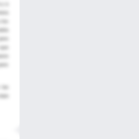
 y a
mera
 los
abía
pero
 que
arzo
pero
 las
cepa