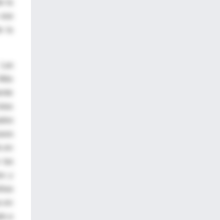
e la
 ese
e la
 Las
 Más
ente
slas
ados
asos
o en
 las
os y
lias
s en
do a