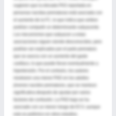
sugieren que la elevada PAS reportada en
personas nacidas prematuras está asociada con
el aumento de la FC, lo que indica que ambos
podrían compartir un determinante subyacente.
Los mecanismos que subyacen a estas
asociaciones siguen siendo desconocidos, pero
podrían ser explicados por el parto prematuro
que se asocia con un aumento del gasto
cardíaco, lo que puede llevar eventualmente a
hipertensión. Por el contrario, los autores
mostraron una menor PAD en los adultos
jóvenes nacidos prematuros, que se mantuvo
significativa después de ajustar por varios
factores de confusión. La PAD baja se ha
asociado con un menor riesgo de ECV, aunque
esto es polémico en otros estudios.