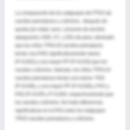
La comparación de los subgrupos de PTEG de
nacidos prematuros y a término, después de
ajustar por edad, sexo, consumo de alcohol,
tabaquismo, NSE, FC, y DEs de peso, demostró
que los niños TPEG-B nacidos prematuros
tenían una PAD significativamente menor
(P=0,002) y una mayor PP (P=0,016) que los
nacidos a término. Además, los niños TPEG-N
nacidos prematuros tenían una menor PAD
(P=0,046), y una mayor PP (P=0,028) y PAS y
PAD (P=0,035 y P=0,004, respectivamente) que
los nacidos a término. No hubo diferencias
significativas en la PAS entre los subgrupos
TPEG nacidos prematuros y a término.