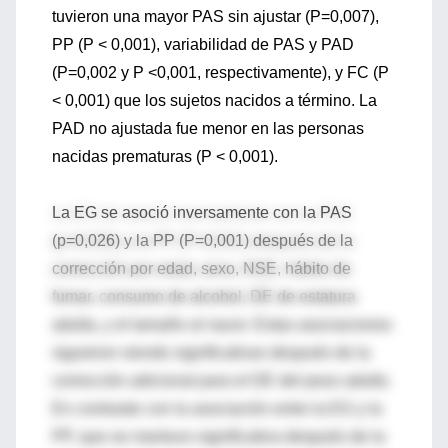
tuvieron una mayor PAS sin ajustar (P=0,007),
PP (P < 0,001), variabilidad de PAS y PAD
(P=0,002 y P <0,001, respectivamente), y FC (P
< 0,001) que los sujetos nacidos a término. La
PAD no ajustada fue menor en las personas
nacidas prematuras (P < 0,001).
La EG se asoció inversamente con la PAS
(p=0,026) y la PP (P=0,001) después de la
corrección por edad, sexo, NSE, hábito de
fumar, consumo de alcohol, DE de estatura
adulta, y el tamaño al nacer. Estas asociaciones
siguieron siendo significativas después de la
corrección adicional para el DE del peso adulto.
En contraste con la asociación entre la EG y la
PP, que se mantuvo significativa después de la