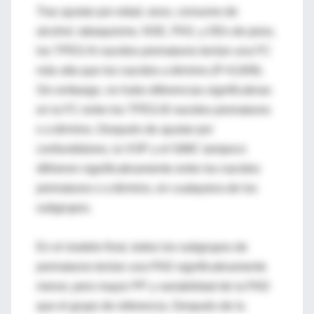
Tras ajustar por edad, sexo, consumo de
alcohol, tabaquismo, NSE, PAS, y DEs de peso,
los TPEG-N nacidos prematuros tenían una FC
más alta que los nacidos a término (P=0,009).
Sin embargo, no hubo diferencias significativas
en la FC entre los TPEG-B nacidos prematuros
o a término. Después de ajustar por
confundidores, la VOP y el GIMC tampoco
difirieron significativamente entre los nacidos
prematuros o a término, en cualquiera de los
subgrupos.
En el modelo final, todos los subgrupos de
prematuros tenían una PAD significativamente
menor, pero mayor PP y variabilidad de la PAD
que el grupo de referencia. Después de la