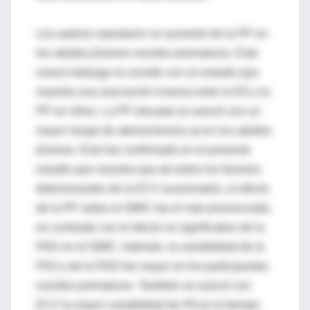
Los autores reportaron un aumento de la PP en
los adultos jóvenes nacidos prematuros. Este
nuevo hallazgo es acorde con un estudio que
muestra una asociación inversa entre la EG y la
PP en niños. La PP elevada se asoció con un
mayor riesgo de aterosclerosis ya en los adultos
jóvenes. Esto fue confirmado en el presente
estudio que muestra que de todos los factores
determinantes de la ECV examinados, el efecto
de la PP sobre el GIMC fue el más pronunciado,
en contraste con el efecto no significativo de la
PAD en el GIMC. Además, la variabilidad de la
PAS y de la PAD fue mayor en los participantes
nacidos prematuros. También se asoció con
ECV la mayor variabilidad de PA en el tiempo.