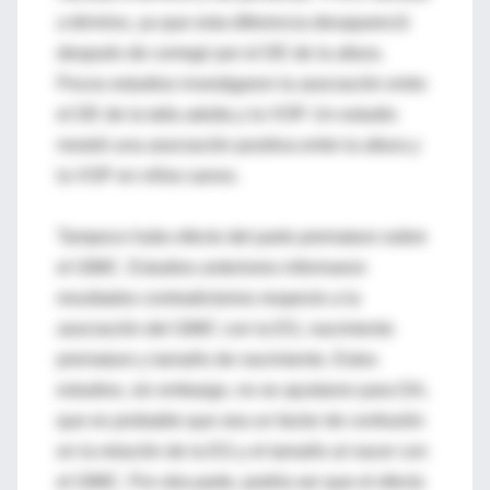
a término, ya que esta diferencia desapareció
después de corregir por el DE de la altura.
Pocos estudios investigaron la asociación entre
el DE de la talla adulta y la VOP. Un estudio
mostró una asociación positiva entre la altura y
la VOP en niños sanos.
Tampoco hubo efecto del parto prematuro sobre
el GIMC. Estudios anteriores informaron
resultados contradictorios respecto a la
asociación del GIMC con la EG, nacimiento
prematuro y tamaño de nacimiento. Estos
estudios, sin embargo, no se ajustaron para DA,
que es probable que sea un factor de confusión
en la relación de la EG y el tamaño al nacer con
el GIMC. Por otra parte, podría ser que el efecto