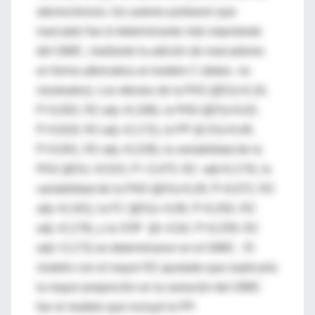
aterosclerosis, los autores probaron que
marcador fue el determinante más importante
del GIMC, mediante la adición de marcadores
en forma alternativa al modelo C (datos no
mostrados). Los efectos de la PAS (β(%)=0,16,
P=0,002, R2 adj.=0,198), la PAD (β(%)=0,02,
P=0,818, R2 adj.=0,172), la PP (β (%)=0,48,
P<0,001, R2 adj.=0,228), la variabilidad de la
PAS (β(%) =0,015, P= 0,475, R2 adj=0,174), la
variabilidad de la PAD (β(%)=0,28, P=0,072, R2
adj.=0,181), la FC (β(%)=-0,06, P=0,352, R2
adj.=0,176), y la VOP (β=-0,62, P=0,259, R2
adj= 0,172) se determinaron en el GIMC. El
modelo con el mayor R2 ajustado que explicaría
la mayor proporción en la variación del GIMC
fue el modelo que incluyó la PP.