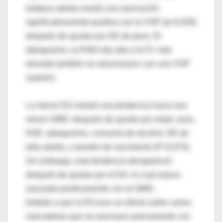
estatura adulta mostró una asociación
significativamente positiva con la VOP (p=0,029)
después de ajustar por DE de peso. El
tabaquismo, la PAM más alta y la FC más
elevada también se relacionaron con una VOP
superior.
La menor EG mostró una tendencia hacia una
menor GIMC después de ajustar por edad, sexo,
NSE, tabaquismo, consumo de alcohol, DE de
talla adulta, y tamaño de nacimiento (P=0,074).
Sin embargo, esta tendencia desapareció
después de ajustar por el DA, lo cual estuvo
asociado positivamente con el GIMC.
Debido a que la EG tuvo un efecto sobre varios
marcadores que se asociaron previamente con