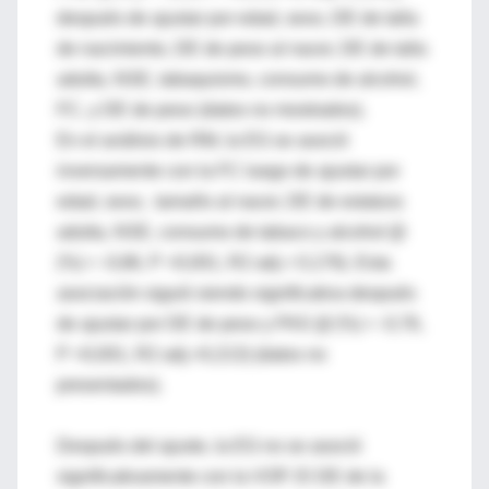
después de ajustar por edad, sexo, DE de talla
de nacimiento, DE de peso al nacer, DE de talla
adulta, NSE, tabaquismo, consumo de alcohol,
FC, y DE de peso (datos no mostrados).
En el análisis de RM, la EG se asoció
inversamente con la FC luego de ajustar por
edad, sexo, tamaño al nacer, DE de estatura
adulta, NSE, consumo de tabaco y alcohol (β
(%) = -0,86, P <0,001, R2 adj.= 0,176). Esta
asociación siguió siendo significativa después
de ajustar por DE de peso y PAS (β (%) = -0,76,
P <0,001, R2 adj.=0,213) (datos no
presentados).
Después del ajuste, la EG no se asoció
significativamente con la VOP. El DE de la