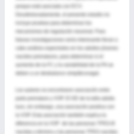
porque está asociada con ECV.
Desafortunadamente, el presente estudio no
incluye pruebas para determinar los
mecanismos de regulación neuronal. Para
futuras investigaciones sería interesante llevar a
cabo análisis espectrales en los adultos jóvenes
nacidos prematuros, para determinar si el
aumento de la FC y la variabilidad de la PA se
deben a un desbalance simpáticovagal.
Los autores no encontraron asociación entre
parto prematuro y VOP. El DE de la talla adulta
tuvo, sin embargo, una asociación positiva con
la VOP. Esta asociación también explica la
diferencia en la VOP de las personas TPEG-B
nacidas a término y las personas TPEG nacidas