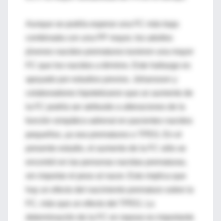
Aunque se podría esperar una FC más baja
combinada con una PP mayor, los adultos
jóvenes nacidos prematuros tuvieron una mayor
FC que los nacidos a término. Este hallazgo es
apoyado por estudios previos. Johansson y
colaboradores hipotetizaron que un aumento de
la FC podría ser atribuido a alteraciones de la
función simpático-adrenal en pacientes nacidos
pequeños, ya sea prematuros o TPEG. En el
presente estudio, el aumento de la FC sólo se
encontró en las personas nacidas prematuras,
sin importar el peso al nacer. Esto implica que
hay un efecto del nacimiento prematuro sobre la
FC, más que un efecto del TPEG. La
determinación de la FC en reposo es importante