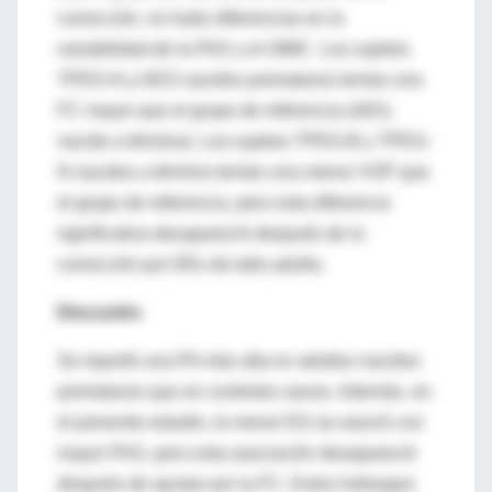
corrección, no hubo diferencias en la
variabilidad de la PAS y el GIMC. Los sujetos
TPEG-N y AEG nacidos prematuros tenían una
FC mayor que el grupo de referencia (AEG,
nacido a término). Los sujetos TPEG-B y TPEG-
N nacidos a término tenían una menor VOP que
el grupo de referencia, pero esta diferencia
significativa desapareció después de la
corrección por DEs de talla adulta.
Discusión
Se reportó una PA más alta en adultos nacidos
prematuros que en controles sanos. Además, en
el presente estudio, la menor EG se asoció con
mayor PAS, pero esta asociación desapareció
después de ajustar por la FC. Estos hallazgos