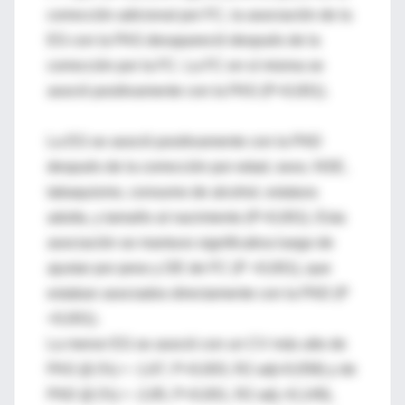
corrección adicional por FC, la asociación de la
EG con la PAS desapareció después de la
corrección por la FC. La FC en sí misma se
asoció positivamente con la PAS (P<0,001).
La EG se asoció positivamente con la PAD
después de la corrección por edad, sexo, NSE,
tabaquismo, consumo de alcohol, estatura
adulta, y tamaño al nacimiento (P=0,001). Esta
asociación se mantuvo significativa luego de
ajustar por peso y DE de FC (P <0,001), que
estaban asociados directamente con la PAD (P
<0,001).
La menor EG se asoció con un CV más alto de
PAS (β (%) = -1,67, P=0,003, R2 adj=0,058) y de
PAD (β (%) = -2,85, P<0,001, R2 adj.=0,149),