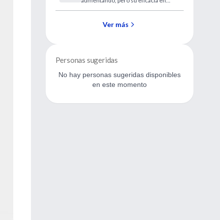
aumentando, pero su eficacia en
comparación con los métodos
existentes no ha sido evaluada
Ver más
hasta el momento. ...
Personas sugeridas
No hay personas sugeridas disponibles
en este momento