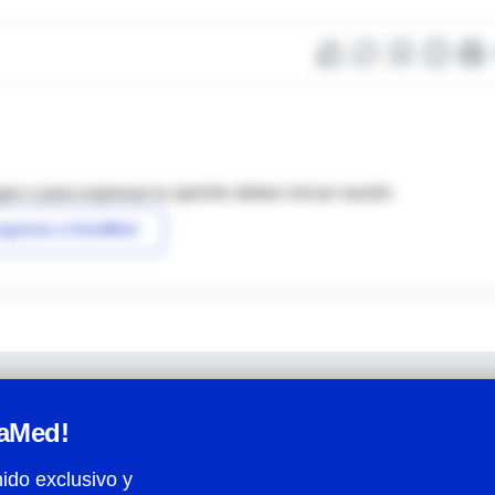
as o para expresar tu opinión debes iniciar sesión
ngresar a IntraMed
raMed!
ido exclusivo y