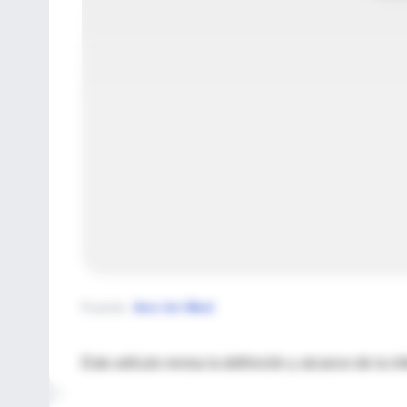
Fuente
:
Ann Int Med
Este artículo revisa la definición y alcance de la 