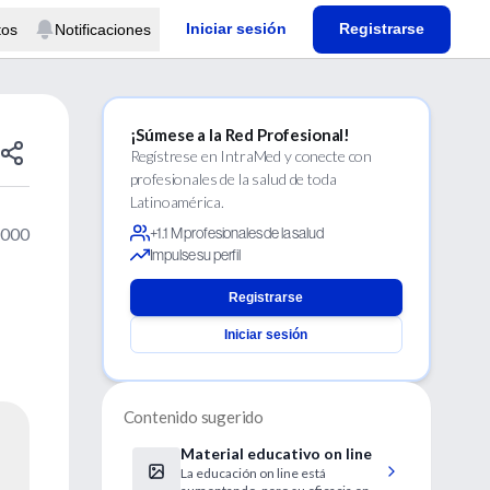
Iniciar sesión
Registrarse
tos
Notificaciones
¡Súmese a la Red Profesional!
Regístrese en IntraMed y conecte con
profesionales de la salud de toda
Latinoamérica.
2000
+1.1 M profesionales de la salud
Impulse su perfil
Registrarse
Iniciar sesión
Contenido sugerido
Material educativo on line
La educación on line está