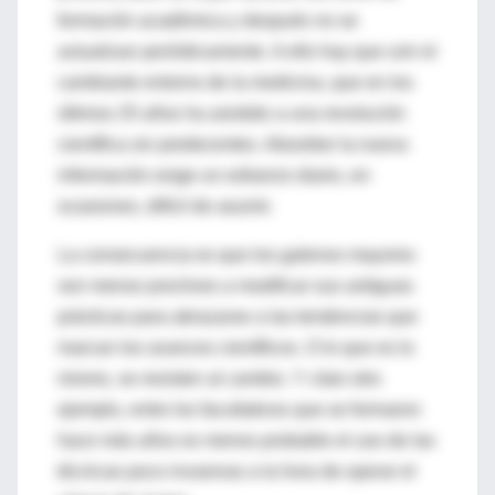
formación académica y después no se
actualizan periódicamente. A ello hay que unir el
cambiante entorno de la medicina, que en los
últimos 25 años ha asistido a una revolución
científica sin predecentes. Absorber la nueva
información exige un esfuerzo diario, en
ocasiones, difícil de asumir.
La consecuencia es que los galenos mayores
son menos proclives a modificar sus antiguas
prácticas para abrazarse a las tendencias que
marcan los avances científicos. O lo que es lo
mismo, se resisten al cambio. Y citan otro
ejemplo, entre los facultativos que se formaron
hace más años es menos probable el uso de las
técnicas poco invasivas a la hora de operar el