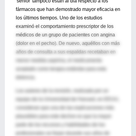
'sénior' tampoco están al día respecto a los
fármacos que han demostrado mayor eficacia en
los últimos tiempos. Uno de los estudios
examinó el comportamiento prescriptor de los
médicos de un grupo de pacientes con angina
(dolor en el pecho). De nuevo, aquéllos con más
años de consulta a sus espaldas recetaban en
menor medida aspirina, el medicamento
aceptado como terapia estándar para esta
dolencia.
Los autores de la revisión, realizada por un
equipo de la Universidad de Harvard, en EEUU,
consideran que una de las explicaciones más
plausibles para este declive es que la mayor
parte de los recursos y habilidades de los
profesionales se forjan durante sus años de