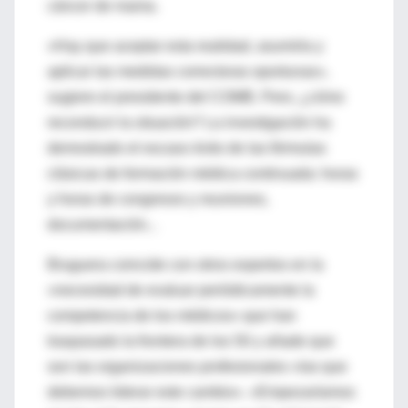
cáncer de mama.
«Hay que aceptar esta realidad, asumirla y
aplicar las medidas correctoras oportunas»,
sugiere el presidente del COMB. Pero, ¿cómo
reconducir la situación? La investigación ha
demostrado el escaso éxito de las fórmulas
clásicas de formación médica continuada: horas
y horas de congresos y reuniones,
documentación...
Bruguera coincide con otros expertos en la
«necesidad de evaluar periódicamente la
competencia de los médicos» que han
traspasado la frontera de los 50 y añade que
son las organizaciones profesionales «las que
debemos liderar este cambio». «Empezaríamos