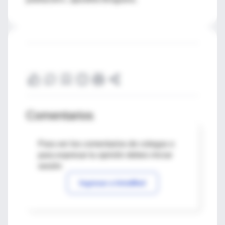
Comentarios
Para ver los comentarios de colegas o
para expresar tu opinión debes iniciar
sesión
Ingresar a IntraMed