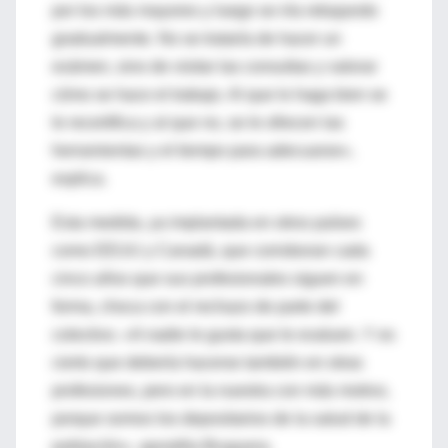
por los más mayores y luego se iría rebajando
gradualmente. No se trataría de hacer un
exámen, sino de visitar las consultas y valorar
cómo se hace el trabajo. Al que lo haga bien se
le recertifica y al que no, se le ofrecen las
herramientas y el tiempo para adecuarse»,
explica.
Esta medida, ya implantada en otros países
como EEUU y Canadá, que corroboran cada
cinco años que sus profesionales siguen en
forma, choca con el rechazo de parte del
colectivo. «A nadie le gusta que le evaluen. Y es
cierto que debería hacerse también en otras
profesiones, pero en la nuestra con más motivo,
porque somos los depositarios de la salud de la
población», apostilla Bruguera.