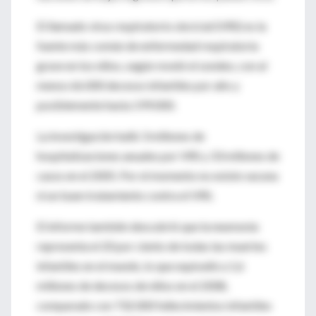
El llamado virus respiratorio sincicial (VRS) es la
fuente más común de enfermedad respiratoria
grave en los niños, según reveló el sondeo, con al
menos 66.000 decesos infantiles por año y
posiblemente hasta 199.000.
La investigación halló 3 millones de
hospitalizaciones anuales por VRS y 33 millones de
casos en el 2005. Por el momento no existe vacuna
ni un buen tratamiento contra el VRS.
El informe también descubrió que la neumonía
representa el 20 por ciento de todas las muertes
infantiles en el mundo, lo que equivalió a 1,6
millones de decesos de niños en el 2008,
comparado con 732.000 fallecimientos infantiles