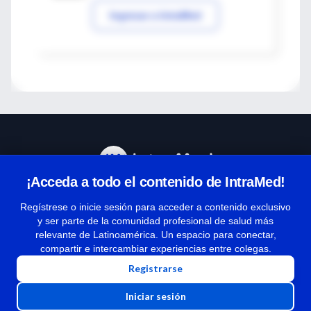
Ingresar a IntraMed
¡Acceda a todo el contenido de IntraMed!
Centro de Ayuda
Regístrese o inicie sesión para acceder a contenido exclusivo
y ser parte de la comunidad profesional de salud más
relevante de Latinoamérica. Un espacio para conectar,
Términos y condiciones
compartir e intercambiar experiencias entre colegas.
| Políticas de privacidad
Registrarse
| Todos los derechos reservados | Copyright 1997-2026
Iniciar sesión