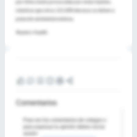
por infecciones provocadas por estas fuentes,
mientras que otros 121.000 decesos se deben a
polución ambiental externa.
Reuters Health
Comentarios
Para ver los comentarios de colegas o
para expresar tu opinión debes iniciar
sesión