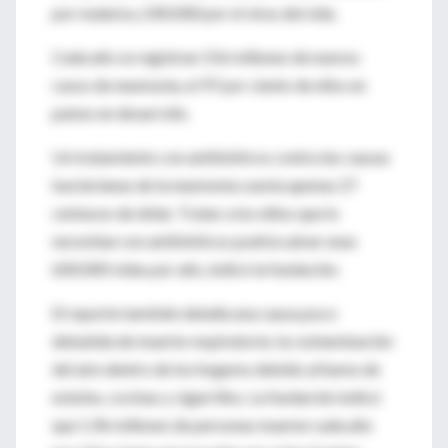
por malaria y 200.000 por el virus del sida.
Cada año se registran 156 millones de nuevos
casos de neumonía, el 97 por ciento de ellos en
países en desarrollo.
Un tratamiento con antibióticos contra las causas
bacterianas de la neumonía cuesta apenas 27
centavos de dólar. Tratar a los niños que lo
necesitan con antibióticos podría salvar unas
600.000 vidas por año, indicó la fundación.
El reporte también detalla una causa poco
debatida de muerte respiratoria: la contaminación
del aire dentro de los hogares debido al humo de
estufas, cocinas y cigarrillos. La fundación indicó
que 1,96 millones de personas mueren cada año