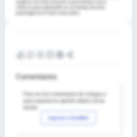
mujeres. En este artículo se presentan casos
clínicos para ejemplificar el manejo de esta
patología en el sexo masculino.
Comentarios
Para ver los comentarios de colegas o
para expresar tu opinión debes iniciar
sesión
Ingresar a IntraMed