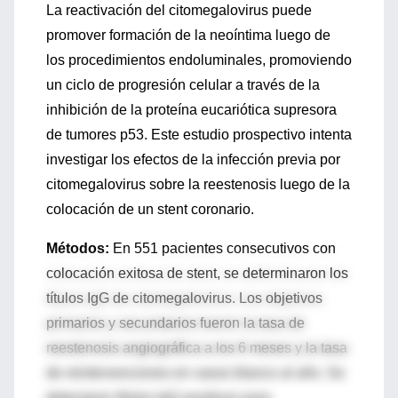
La reactivación del citomegalovirus puede
promover formación de la neoíntima luego de
los procedimientos endoluminales, promoviendo
un ciclo de progresión celular a través de la
inhibición de la proteína eucariótica supresora
de tumores p53. Este estudio prospectivo intenta
investigar los efectos de la infección previa por
citomegalovirus sobre la reestenosis luego de la
colocación de un stent coronario.
Métodos:
En 551 pacientes consecutivos con
colocación exitosa de stent, se determinaron los
títulos IgG de citomegalovirus. Los objetivos
primarios y secundarios fueron la tasa de
reestenosis angiográfica a los 6 meses y la tasa
de reintervenciones en vasos blanco al año. Se
detectaron títulos IgG positivos para