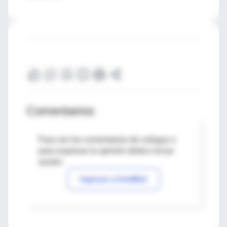
Comentarios
Para ver los comentarios de colegas o
para expresar tu opinión debes iniciar
sesión
Ingresar a IntraMed