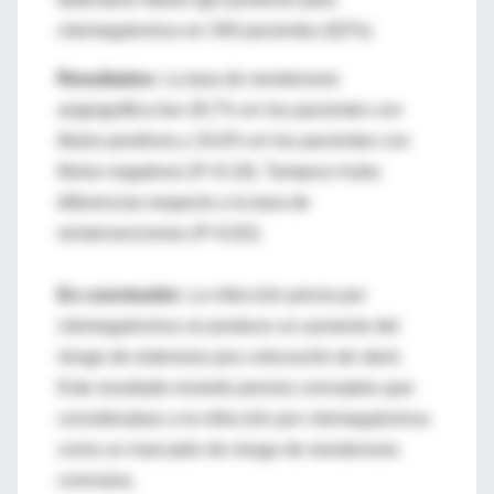
citomegalovirus en 340 pacientes (62%).
Resultados:
La tasa de reestenosis
angiográfica fue 28,7% en los pacientes con
títulos positivos y 34,6% en los pacientes con
títulos negativos (P=0,18). Tampoco hubo
diferencias respecto a la tasa de
reintervenciones (P=0,82).
En conclusión:
La infección previa por
citomegalovirus no produce un aumento del
riesgo de estenosis pos colocación de stent.
Este resultado revierte previos conceptos que
consideraban a la infección por citomegalovirus
como un marcador de riesgo de reestenosis
coronaria.